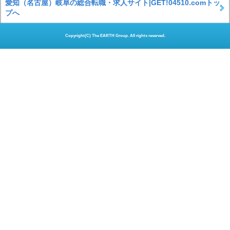
愛知（名古屋）岐阜の総合転職・求人サイト|GET!04510.comトッ
プへ
Copyright(C) The EARTH Group. All rights reserved.