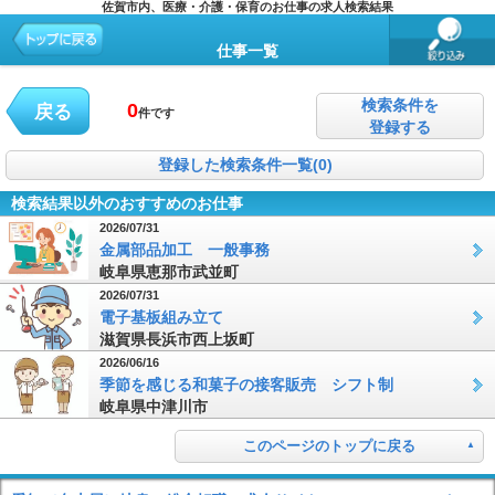
佐賀市内、医療・介護・保育のお仕事の求人検索結果
仕事一覧
検索条件を
0
戻る
件です
登録する
登録した検索条件一覧(0)
検索結果以外のおすすめのお仕事
2026/07/31
金属部品加工 一般事務
岐阜県恵那市武並町
2026/07/31
電子基板組み立て
滋賀県長浜市西上坂町
2026/06/16
季節を感じる和菓子の接客販売 シフト制
岐阜県中津川市
このページのトップに戻る