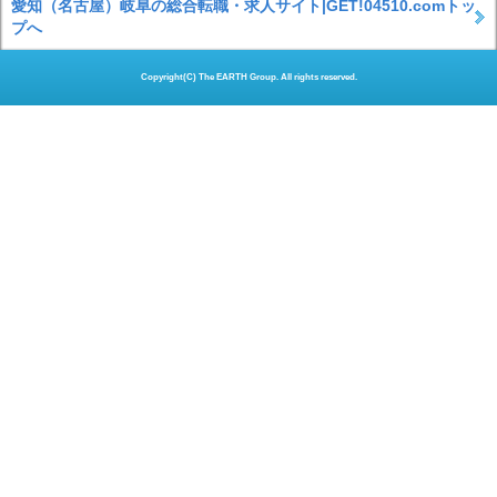
愛知（名古屋）岐阜の総合転職・求人サイト|GET!04510.comトッ
プへ
Copyright(C) The EARTH Group. All rights reserved.