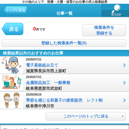
その他のエリア、医療・介護・保育のお仕事の求人検索結果
仕事一覧
検索条件を
0
戻る
件です
登録する
登録した検索条件一覧(0)
検索結果以外のおすすめのお仕事
2026/07/31
電子基板組み立て
滋賀県長浜市西上坂町
2026/07/31
金属部品加工 一般事務
岐阜県恵那市武並町
2026/06/16
季節を感じる和菓子の接客販売 シフト制
岐阜県中津川市
このページのトップに戻る