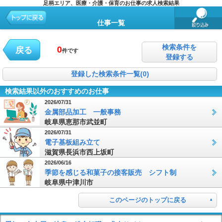
足柄エリア、医療・介護・保育のお仕事の求人検索結果
仕事一覧
検索条件を
0
戻る
件です
登録する
登録した検索条件一覧(0)
検索結果以外のおすすめのお仕事
2026/07/31
金属部品加工 一般事務
岐阜県恵那市武並町
2026/07/31
電子基板組み立て
滋賀県長浜市西上坂町
2026/06/16
季節を感じる和菓子の接客販売 シフト制
岐阜県中津川市
このページのトップに戻る