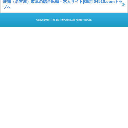
愛知（名古屋）岐阜の総合転職・求人サイト|GET!04510.comトッ
プへ
Copyright(C) The EARTH Group. All rights reserved.