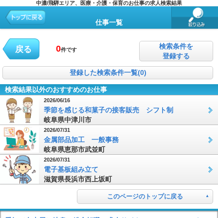
中濃/飛騨エリア、医療・介護・保育のお仕事の求人検索結果
仕事一覧
検索条件を
0
戻る
件です
登録する
登録した検索条件一覧(0)
検索結果以外のおすすめのお仕事
2026/06/16
季節を感じる和菓子の接客販売 シフト制
岐阜県中津川市
2026/07/31
金属部品加工 一般事務
岐阜県恵那市武並町
2026/07/31
電子基板組み立て
滋賀県長浜市西上坂町
このページのトップに戻る