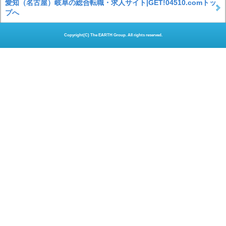
愛知（名古屋）岐阜の総合転職・求人サイト|GET!04510.comトッ
プへ
Copyright(C) The EARTH Group. All rights reserved.