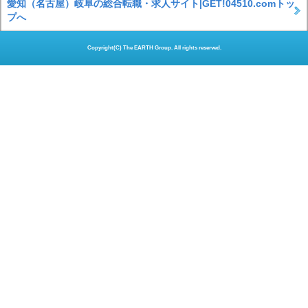
愛知（名古屋）岐阜の総合転職・求人サイト|GET!04510.comトッ
プへ
Copyright(C) The EARTH Group. All rights reserved.