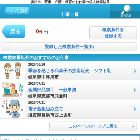
浜松市、医療・介護・保育のお仕事の求人検索結果
仕事一覧
検索条件を
0
戻る
件です
登録する
登録した検索条件一覧(0)
検索結果以外のおすすめのお仕事
2026/06/16
季節を感じる和菓子の接客販売 シフト制
岐阜県中津川市
2026/07/31
金属部品加工 一般事務
岐阜県恵那市武並町
2026/07/31
電子基板組み立て
滋賀県長浜市西上坂町
このページのトップに戻る