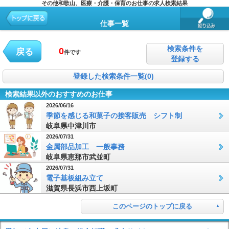
その他和歌山、医療・介護・保育のお仕事の求人検索結果
仕事一覧
検索条件を
0
戻る
件です
登録する
登録した検索条件一覧(0)
検索結果以外のおすすめのお仕事
2026/06/16
季節を感じる和菓子の接客販売 シフト制
岐阜県中津川市
2026/07/31
金属部品加工 一般事務
岐阜県恵那市武並町
2026/07/31
電子基板組み立て
滋賀県長浜市西上坂町
このページのトップに戻る