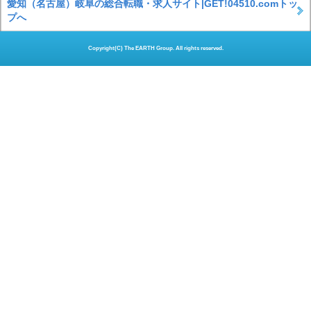
愛知（名古屋）岐阜の総合転職・求人サイト|GET!04510.comトッ
プへ
Copyright(C) The EARTH Group. All rights reserved.