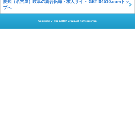
愛知（名古屋）岐阜の総合転職・求人サイト|GET!04510.comトッ
プへ
Copyright(C) The EARTH Group. All rights reserved.