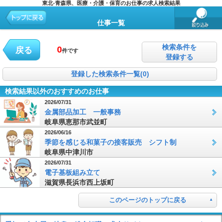
東北-青森県、医療・介護・保育のお仕事の求人検索結果
仕事一覧
検索条件を
0
戻る
件です
登録する
登録した検索条件一覧(0)
検索結果以外のおすすめのお仕事
2026/07/31
金属部品加工 一般事務
岐阜県恵那市武並町
2026/06/16
季節を感じる和菓子の接客販売 シフト制
岐阜県中津川市
2026/07/31
電子基板組み立て
滋賀県長浜市西上坂町
このページのトップに戻る