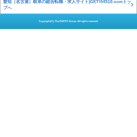
愛知（名古屋）岐阜の総合転職・求人サイト|GET!04510.comトッ
プへ
Copyright(C) The EARTH Group. All rights reserved.