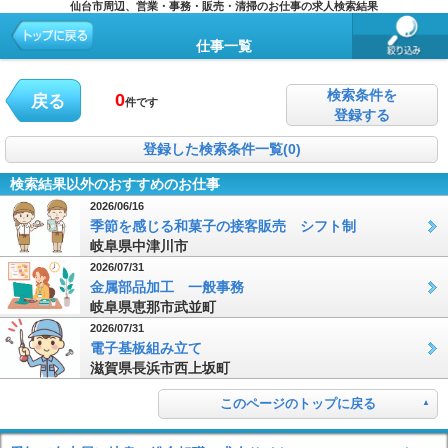
仙台市周辺、営業・事務・販売・清掃のお仕事の求人検索結果
仕事一覧
検索条件を
0
戻る
件です
登録する
登録した検索条件一覧(0)
検索結果以外のおすすめのお仕事
2026/06/16
季節を感じる和菓子の接客販売 シフト制
岐阜県中津川市
2026/07/31
金属部品加工 一般事務
岐阜県恵那市武並町
2026/07/31
電子基板組み立て
滋賀県長浜市西上坂町
このページのトップに戻る