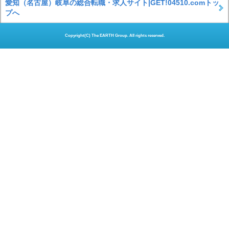
愛知（名古屋）岐阜の総合転職・求人サイト|GET!04510.comトッ
プへ
Copyright(C) The EARTH Group. All rights reserved.