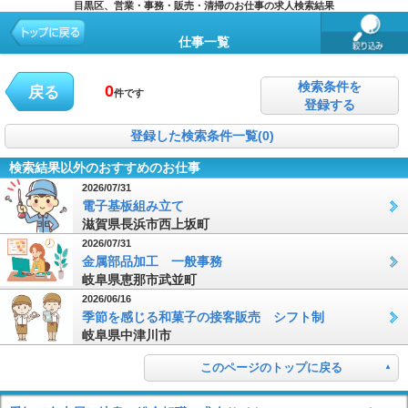
目黒区、営業・事務・販売・清掃のお仕事の求人検索結果
仕事一覧
検索条件を
0
戻る
件です
登録する
登録した検索条件一覧(0)
検索結果以外のおすすめのお仕事
2026/07/31
電子基板組み立て
滋賀県長浜市西上坂町
2026/07/31
金属部品加工 一般事務
岐阜県恵那市武並町
2026/06/16
季節を感じる和菓子の接客販売 シフト制
岐阜県中津川市
このページのトップに戻る