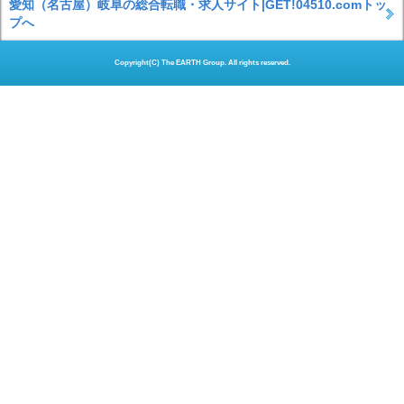
愛知（名古屋）岐阜の総合転職・求人サイト|GET!04510.comトッ
プへ
Copyright(C) The EARTH Group. All rights reserved.