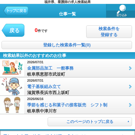
福井県、看護師の求人検索結果
仕事一覧
検索条件を
0
戻る
件です
登録する
登録した検索条件一覧(0)
検索結果以外のおすすめのお仕事
2026/07/31
金属部品加工 一般事務
岐阜県恵那市武並町
2026/07/31
電子基板組み立て
滋賀県長浜市西上坂町
2026/06/16
季節を感じる和菓子の接客販売 シフト制
岐阜県中津川市
このページのトップに戻る