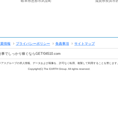
岐阜県恵那市武並町
滋賀県長浜市
企業情報
プライバシーポリシー
免責事項
サイトマップ
しっかり稼ぐならGET!04510.com
ジアスグループの求人情報、データおよび画像を、許可なく転用、複製して利用することを禁じます
Copyright(C) The EARTH Group. All rights reserved.