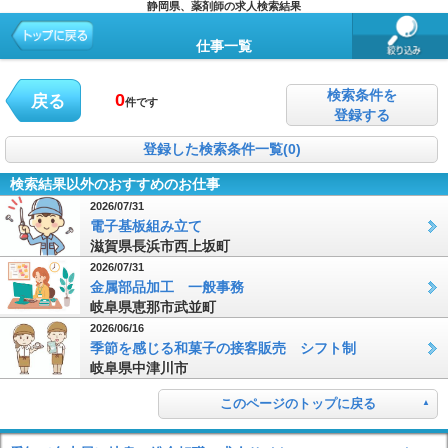
静岡県、薬剤師の求人検索結果
仕事一覧
検索条件を
0
戻る
件です
登録する
登録した検索条件一覧(0)
検索結果以外のおすすめのお仕事
2026/07/31
電子基板組み立て
滋賀県長浜市西上坂町
2026/07/31
金属部品加工 一般事務
岐阜県恵那市武並町
2026/06/16
季節を感じる和菓子の接客販売 シフト制
岐阜県中津川市
このページのトップに戻る