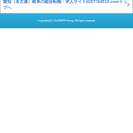
愛知（名古屋）岐阜の総合転職・求人サイト|GET!04510.comトッ
プへ
Copyright(C) The EARTH Group. All rights reserved.