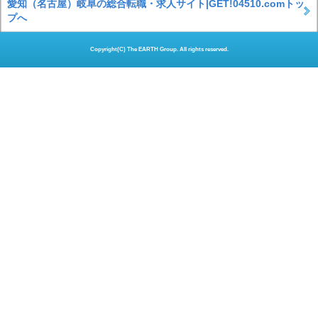
愛知（名古屋）岐阜の総合転職・求人サイト|GET!04510.comトッ
プへ
Copyright(C) The EARTH Group. All rights reserved.