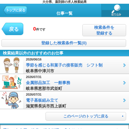
大分県、薬剤師の求人検索結果
仕事一覧
検索条件を
0
戻る
件です
登録する
登録した検索条件一覧(0)
検索結果以外のおすすめのお仕事
2026/06/16
季節を感じる和菓子の接客販売 シフト制
岐阜県中津川市
2026/07/31
金属部品加工 一般事務
岐阜県恵那市武並町
2026/07/31
電子基板組み立て
滋賀県長浜市西上坂町
このページのトップに戻る