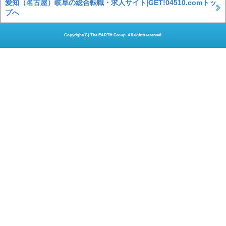
愛知（名古屋）岐阜の総合転職・求人サイト|GET!04510.comトッ
プへ
Copyright(C) The EARTH Group. All rights reserved.