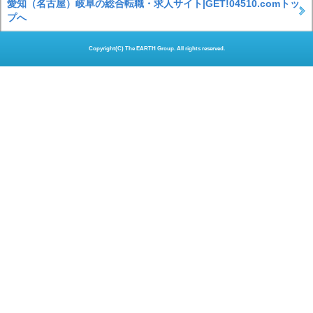
愛知（名古屋）岐阜の総合転職・求人サイト|GET!04510.comトッ
プへ
Copyright(C) The EARTH Group. All rights reserved.