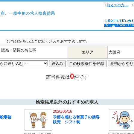
初めての方へ
阪府、一般事務の求人検索結果
・販売・清掃のお仕事
エリア
大阪府
0
該当件数は
件です
検索結果以外のおすすめの求人
2026/06/16
般事務
季節を感じる和菓子の接客
販売 シフト制