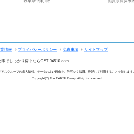
岐阜県中津川市
滋賀県長浜市
企業情報
プライバシーポリシー
免責事項
サイトマップ
しっかり稼ぐならGET!04510.com
ジアスグループの求人情報、データおよび画像を、許可なく転用、複製して利用することを禁じます
Copyright(C) The EARTH Group. All rights reserved.