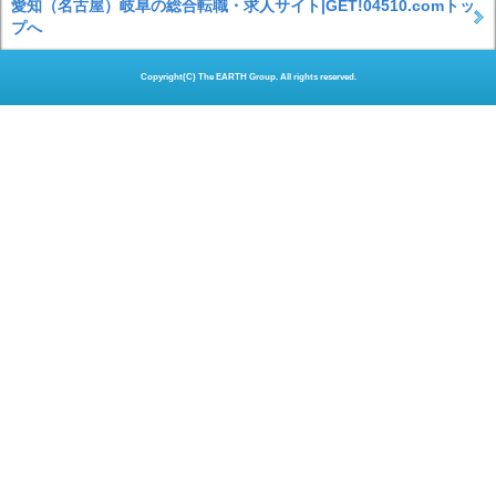
愛知（名古屋）岐阜の総合転職・求人サイト|GET!04510.comトッ
プへ
Copyright(C) The EARTH Group. All rights reserved.