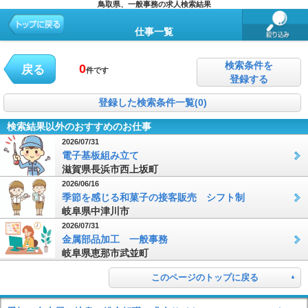
鳥取県、一般事務の求人検索結果
仕事一覧
検索条件を
0
戻る
件です
登録する
登録した検索条件一覧(0)
検索結果以外のおすすめのお仕事
2026/07/31
電子基板組み立て
滋賀県長浜市西上坂町
2026/06/16
季節を感じる和菓子の接客販売 シフト制
岐阜県中津川市
2026/07/31
金属部品加工 一般事務
岐阜県恵那市武並町
このページのトップに戻る