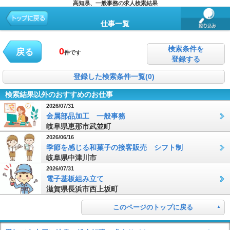
高知県、一般事務の求人検索結果
仕事一覧
検索条件を
0
戻る
件です
登録する
登録した検索条件一覧(0)
検索結果以外のおすすめのお仕事
2026/07/31
金属部品加工 一般事務
岐阜県恵那市武並町
2026/06/16
季節を感じる和菓子の接客販売 シフト制
岐阜県中津川市
2026/07/31
電子基板組み立て
滋賀県長浜市西上坂町
このページのトップに戻る