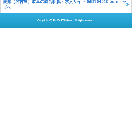
愛知（名古屋）岐阜の総合転職・求人サイト|GET!04510.comトッ
プへ
Copyright(C) The EARTH Group. All rights reserved.