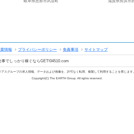
岐阜県恵那市武並町
滋賀県長浜市
企業情報
プライバシーポリシー
免責事項
サイトマップ
しっかり稼ぐならGET!04510.com
ジアスグループの求人情報、データおよび画像を、許可なく転用、複製して利用することを禁じます
Copyright(C) The EARTH Group. All rights reserved.