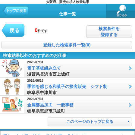
大阪府、販売の求人検索結果
仕事一覧
検索条件を
0
戻る
件です
登録する
登録した検索条件一覧(0)
検索結果以外のおすすめのお仕事
2026/07/31
電子基板組み立て
滋賀県長浜市西上坂町
2026/06/16
季節を感じる和菓子の接客販売 シフト制
岐阜県中津川市
2026/07/31
金属部品加工 一般事務
岐阜県恵那市武並町
このページのトップに戻る