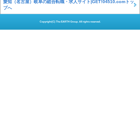
愛知（名古屋）岐阜の総合転職・求人サイト|GET!04510.comトッ
プへ
Copyright(C) The EARTH Group. All rights reserved.