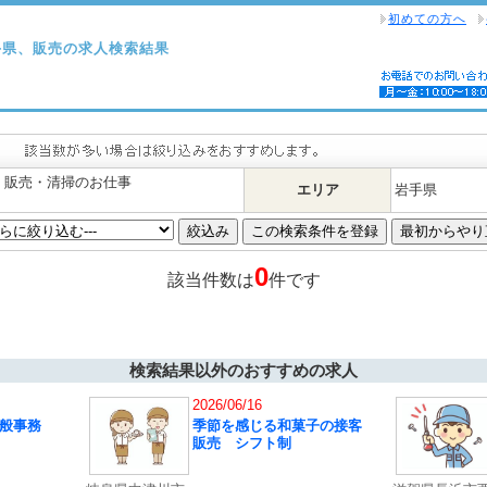
初めての方へ
手県、販売の求人検索結果
・販売・清掃のお仕事
エリア
岩手県
0
該当件数は
件です
検索結果以外のおすすめの求人
2026/06/16
般事務
季節を感じる和菓子の接客
販売 シフト制