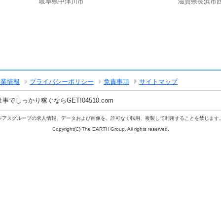
岐阜県中津川市
滋賀県長浜市
企業情報
プライバシーポリシー
免責事項
サイトマップ
しっかり稼ぐならGET!04510.com
ジアスグループの求人情報、データおよび画像を、許可なく転用、複製して利用することを禁じます
Copyright(C) The EARTH Group. All rights reserved.