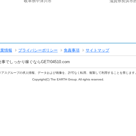
岐阜県中津川市
滋賀県長浜市
企業情報
プライバシーポリシー
免責事項
サイトマップ
しっかり稼ぐならGET!04510.com
ジアスグループの求人情報、データおよび画像を、許可なく転用、複製して利用することを禁じます
Copyright(C) The EARTH Group. All rights reserved.