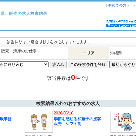
初めての方へ
縄県、販売の求人検索結果
・販売・清掃のお仕事
エリア
沖縄県
0
該当件数は
件です
検索結果以外のおすすめの求人
2026/06/16
般事務
季節を感じる和菓子の接客
販売 シフト制