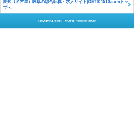
愛知（名古屋）岐阜の総合転職・求人サイト|GET!04510.comトッ
プへ
Copyright(C) The EARTH Group. All rights reserved.