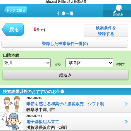
山陰本線敬川の求人検索結果
仕事一覧
検索条件を
0
戻る
件です
登録する
登録した検索条件一覧(0)
山陰本線
から
の間で
検索結果以外のおすすめのお仕事
2026/06/16
季節を感じる和菓子の接客販売 シフト制
岐阜県中津川市
2026/07/31
電子基板組み立て
滋賀県長浜市西上坂町