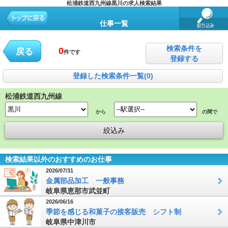
松浦鉄道西九州線黒川の求人検索結果
仕事一覧
検索条件を
0
戻る
件です
登録する
登録した検索条件一覧(0)
松浦鉄道西九州線
から
の間で
検索結果以外のおすすめのお仕事
2026/07/31
金属部品加工 一般事務
岐阜県恵那市武並町
2026/06/16
季節を感じる和菓子の接客販売 シフト制
岐阜県中津川市