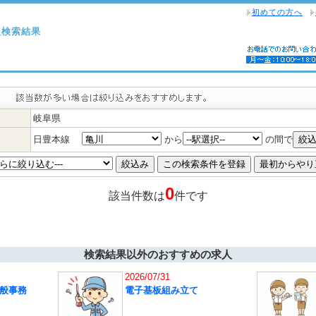
初めての方へ
人検索結果
岐阜県
日豊本線
から
の間で
0
該当件数は
件です
検索結果以外のおすすめの求人
2026/07/31
般事務
電子基板組み立て