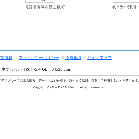
滋賀県長浜市西上坂町
岐阜県中津川
企業情報
プライバシーポリシー
免責事項
サイトマップ
しっかり稼ぐならGET!04510.com
ジアスグループの求人情報、データおよび画像を、許可なく転用、複製して利用することを禁じます
Copyright(C) The EARTH Group. All rights reserved.