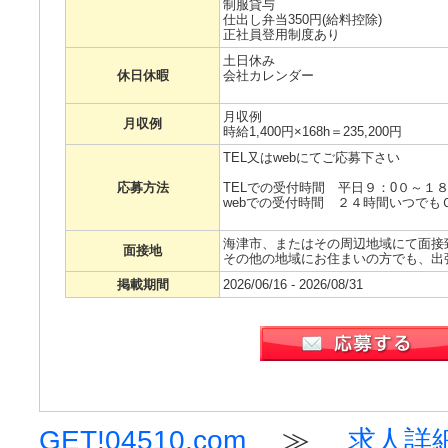
制服貸与
仕出し弁当350円(給料控除)
正社員登用制度あり
土日休み
休日休暇
会社カレンダー
月収例
月収例
時給1,400円×168h＝235,200円
TEL又はwebにてご応募下さい
応募方法
TELでの受付時間 平日９：0０～１８
webでの受付時間 ２４時間いつでも
海津市、またはその周辺地域にて面接
面接地
その他の地域にお住まいの方でも、出
掲載期間
2026/06/16 - 2026/08/31
GET!04510.com
≫
求人詳