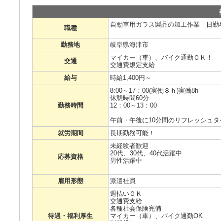
自動車用ガラス製品の加工作業 日勤
職種
勤務地
岐阜県海津市
マイカー（車）、バイク通勤ＯＫ！
交通
交通費規定支給
給与
時給1,400円～
8:00～17：00(実働８ｈ)実働8h
休憩時間60分
勤務時間
12：00～13：00
午前・午後に10分間のリフレッシュタ
就労期間
長期勤務可能！
未経験者歓迎
20代、30代、40代活躍中
応募資格
男性活躍中
雇用形態
派遣社員
週払いＯＫ
交通費支給
各種社会保険完備
待遇・福利厚生
マイカー（車）、バイク通勤OK