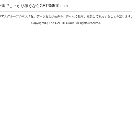
しっかり稼ぐならGET!04510.com
ジアスグループの求人情報、データおよび画像を、許可なく転用、複製して利用することを禁じます
Copyright(C) The EARTH Group. All rights reserved.