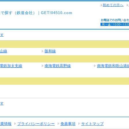
初めての方へ
で探す（鉄道会社）｜GET!04510.com
探す
山線
阪和線
電鉄加太支線
南海電鉄高野線
南海電鉄和歌山港
探す
企業情報
プライバシーポリシー
免責事項
サイトマップ