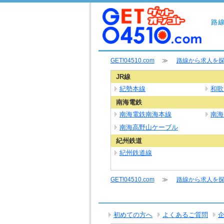
路線
GET!04510.com
≫
路線から求人を
JR線
紀勢本線
和歌
南海電鉄
南海電鉄南海本線
南海
南海高野山ケーブル
紀州鉄道
紀州鉄道線
GET!04510.com
≫
路線から求人を
初めての方へ
よくあるご質問