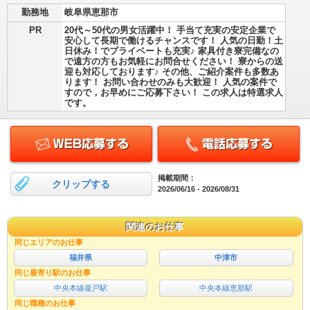
勤務地
岐阜県恵那市
PR
20代～50代の男女活躍中！ 手当て充実の安定企業で
安心して長期で働けるチャンスです！ 人気の日勤！土
日休み！でプライベートも充実♪ 家具付き寮完備なの
で遠方の方もお気軽にお問合せください！ 寮からの送
迎も対応しております♪ その他、ご紹介案件も多数あ
ります！ お問い合わせのみも大歓迎！ 人気の案件で
すので，お早めにご応募下さい！ この求人は特選求人
です。
掲載期間：
クリップする
2026/06/16 - 2026/08/31
関連のお仕事
同じエリアのお仕事
福井県
中津市
同じ最寄り駅のお仕事
中央本線釜戸駅
中央本線恵那駅
同じ職種のお仕事