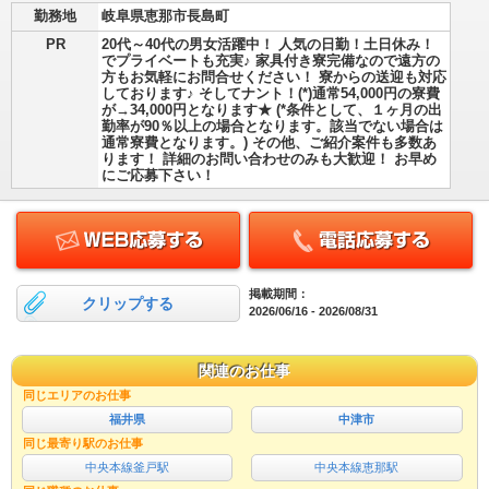
勤務地
岐阜県恵那市長島町
PR
20代～40代の男女活躍中！ 人気の日勤！土日休み！
でプライベートも充実♪ 家具付き寮完備なので遠方の
方もお気軽にお問合せください！ 寮からの送迎も対応
しております♪ そしてナント！(*)通常54,000円の寮費
が→34,000円となります★ (*条件として、１ヶ月の出
勤率が90％以上の場合となります。該当でない場合は
通常寮費となります。) その他、ご紹介案件も多数あ
ります！ 詳細のお問い合わせのみも大歓迎！ お早め
にご応募下さい！
掲載期間：
クリップする
2026/06/16 - 2026/08/31
関連のお仕事
同じエリアのお仕事
福井県
中津市
同じ最寄り駅のお仕事
中央本線釜戸駅
中央本線恵那駅