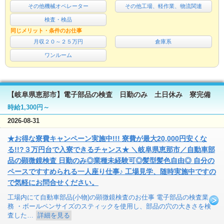
その他機械オペレーター
その他工場、軽作業、物流関連
検査・検品
同じメリット・条件のお仕事
月収２０～２５万円
倉庫系
ワンルーム
【岐阜県恵那市】電子部品の検査 日勤のみ 土日休み 寮完備
時給1,300円～
2026-08-31
★お得な寮費キャンペーン実施中!!! 寮費が最大20,000円安くな
る!!?３万円台で入寮できるチャンス★ ＼岐阜県恵那市／自動車部
品の顕微鏡検査 日勤のみ◎業種未経験可◎髪型髪色自由◎ 自分の
ペースですすめられる一人座り仕事♪ 工場見学、随時実施中ですの
で気軽にお問合せください。
工場内にて自動車部品(小物)の顕微鏡検査のお仕事 電子部品の検査業
務 ・ボールペンサイズのスティックを使用し、部品の穴の大きさを検
査した…
詳細を見る