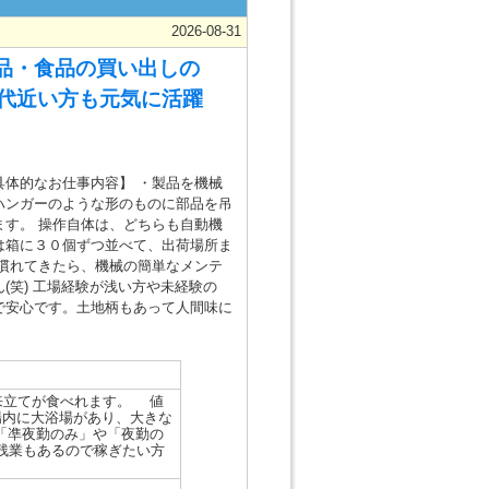
2026-08-31
品・食品の買い出しの
0代近い方も元気に活躍
具体的なお仕事内容】 ・製品を機械
ハンガーのような形のものに部品を吊
す。 操作自体は、どちらも自動機
は箱に３０個ずつ並べて、出荷場所ま
 慣れてきたら、機械の簡単なメンテ
(笑) 工場経験が浅い方や未経験の
で安心です。土地柄もあって人間味に
来立てが食べれます。 値
場内に大浴場があり、大きな
「凖夜勤のみ」や「夜勤の
の残業もあるので稼ぎたい方