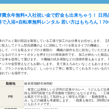
寮費永年無料×入社祝い金で貯金も出来ちゃう！ 日用
で入浴×自転車無料レンタル 若い方はもちろん！7
車のアルミ製の部品を製造している工場で加工のお仕事をお任せします。 【
に投入してドラム型洗濯機のように回転してバリを取るタイプの機械と、 
るして、バリを取るタイプの２種類の 機械の操作を主に担当していただきま
になるのでスタートボタンを押すだけの簡単操作です。 加工が終わった製品
で台車を使用して運びます。 ※機械の拭き掃除などの清掃作業もあります。
ナンスや金型替えなどもお願いします。 見て覚えろみたいなこともありません
方、ブランクがある方など、しっかりと丁寧に 教育してくれる方々がいるの
溢れている場所です。
勤務地
岐阜県飛騨市神岡町
・食堂には美味しいと評判の定食やカレー、うどんなど出
段も300円前後でお手頃価格で節約にもなりますね。 ・工
PR
お風呂で汗を流して気持ちよく帰宅も可能！ ・勤務形態も
み」などの融通も考慮致します。 ・残業も毎日1、2時間
にもおススメです。