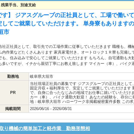
可能 残業手当、別途支給
す】 ジアスグループの正社員として、工場で働いて
定してご就業していただけます。 単身寮もあります
垣市
当社正社員として、取引先での工場作業に従事していただきます 職種も、機
ム内作業などたくさんあります 家具家電付き、オートロック１Ｒ寮も完備し
でも、住み込みで安心してご就業していただけます もちろん、自宅通勤も大
も多いですが、イチから親切丁寧にお教え致します マイカー（車）、バイク
勤務地
岐阜県大垣市
当社現場正社員の募集です ジアスグループの正社員として
固定月収＋福利厚生で、安定してご就業していただけます 
PR
で、自身に合ったなじみの地域でお仕事に就いていただけま
カー（車）、バイク通勤大歓迎！ あなたの経験を、存分に
地：岐阜県大垣市 ハローワーク非掲載秘密案件多数 この
掲載期間
2026/06/16 - 2026/08/31
取り機械の簡単加工と軽作業 勤務形態相