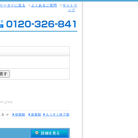
ケータイに送る
よくあるご質問
サイトマ
ップ
ージ>>
える ≫
▼初期順
▼新着順
▼もうすぐ終了順