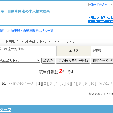
初めての方へ
玉県、自動車関連の求人検索結果
関連
≫
埼玉県・自動車関連の求人一覧
業、物流のお仕事
エリア
埼玉県
連
2
該当件数は
件です
 1/1
<<前の10ページ
[
1
]
[ 2 ]
[ 3 ]
[ 4 ]
[ 5 ]
[ 6 ]
[ 7 ]
[ 8 ]
[ 9 ]
[ 10 ]
次の10ペ
検索結果を並び替
タッフ