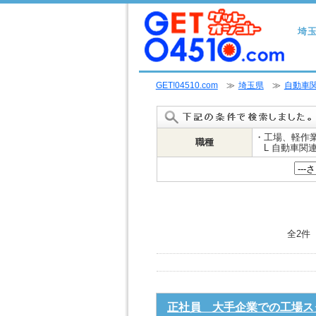
埼
GET!04510.com
≫
埼玉県
≫
自動車
・工場、軽作
職種
L 自動車関
全2件
正社員 大手企業での工場ス