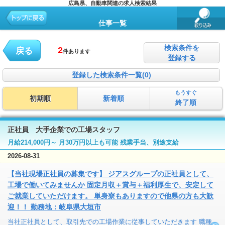
広島県、自動車関連の求人検索結果
仕事一覧
検索条件を
2
戻る
件あります
登録する
登録した検索条件一覧(0)
もうすぐ
初期順
新着順
終了順
正社員 大手企業での工場スタッフ
月給214,000円～ 月30万円以上も可能 残業手当、別途支給
2026-08-31
【当社現場正社員の募集です】 ジアスグループの正社員として、
工場で働いてみませんか 固定月収＋賞与＋福利厚生で、安定して
ご就業していただけます。 単身寮もありますので他県の方も大歓
迎！！ 勤務地：岐阜県大垣市
当社正社員として、取引先での工場作業に従事していただきます 職種