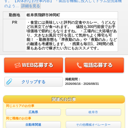
す。 【具体的なお仕事内容】 ・製品を機械に投入してドラム型洗濯機
のよう…
詳細を見る
勤務地
岐阜県飛騨市神岡町
PR
・食堂には美味しいと評判の定食やカレー、うどんな
ど出来立てが食べれます。 値段も300円前後でお手
頃価格で節約にもなりますね。 ・工場内に大浴場があ
り、大きなお風呂で汗を流して気持ちよく帰宅も可
能！ ・勤務形態も「凖夜勤のみ」や「夜勤のみ」など
の融通も考慮致します。 ・残業も毎日1、2時間の残
業もあるので稼ぎたい方にもおススメです。
掲載期間：
クリップする
2026/06/16 - 2026/08/31
関連のお仕事
同じエリアのお仕事
広島県
岐阜市
同じ職種のお仕事
自動車関連
その他機械オペレーター