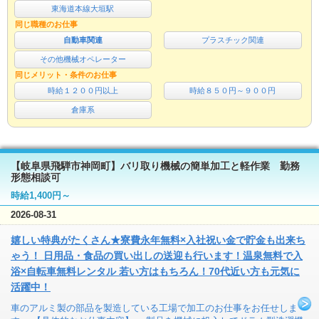
東海道本線大垣駅
同じ職種のお仕事
自動車関連
プラスチック関連
その他機械オペレーター
同じメリット・条件のお仕事
時給１２００円以上
時給８５０円～９００円
倉庫系
【岐阜県飛騨市神岡町】バリ取り機械の簡単加工と軽作業 勤務
形態相談可
時給1,400円～
2026-08-31
嬉しい特典がたくさん★寮費永年無料×入社祝い金で貯金も出来ち
ゃう！ 日用品・食品の買い出しの送迎も行います！温泉無料で入
浴×自転車無料レンタル 若い方はもちろん！70代近い方も元気に
活躍中！
車のアルミ製の部品を製造している工場で加工のお仕事をお任せしま