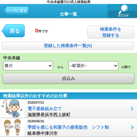
中央本線勝川の求人検索結果
仕事一覧
検索条件を
0
戻る
件です
登録する
登録した検索条件一覧(0)
中央本線
から
の間で
検索結果以外のおすすめのお仕事
2026/07/31
電子基板組み立て
滋賀県長浜市西上坂町
2026/06/16
季節を感じる和菓子の接客販売 シフト制
岐阜県中津川市