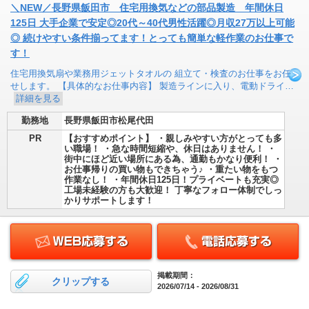
＼NEW／長野県飯田市 住宅用換気などの部品製造 年間休日
125日 大手企業で安定◎20代～40代男性活躍◎月収27万以上可能
◎ 続けやすい条件揃ってます！とっても簡単な軽作業のお仕事で
す！
住宅用換気扇や業務用ジェットタオルの 組立て・検査のお仕事をお任
せします。 【具体的なお仕事内容】 製造ラインに入り、電動ドライ…
詳細を見る
勤務地
長野県飯田市松尾代田
PR
【おすすめポイント】 ・親しみやすい方がとっても多
い職場！ ・急な時間短縮や、休日はありません！ ・
街中にほど近い場所にある為、通勤もかなり便利！ ・
お仕事帰りの買い物もできちゃう♪ ・重たい物をもつ
作業なし！ ・年間休日125日！プライベートも充実◎
工場未経験の方も大歓迎！ 丁寧なフォロー体制でしっ
かりサポートします！
掲載期間：
クリップする
2026/07/14 - 2026/08/31