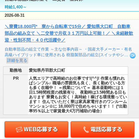
時給1,400～
2026-08-31
＼寮費18,000円* 寮から自転車で15分／ 愛知県大口町 自動車
部品の組み立て ＼二交替で月収３１万円以上可能！／ ＼未経験歓
迎・性別不問・４０代活躍中／
自動車部品の組立て作業 ～主な仕事内容～ ・国産大手メーカー・有名
高級ハイブリッド車に使用される 樹脂製部品の組立(スイッチやシ…
詳細を見る
勤務地
愛知県丹羽郡大口町
PR
人気エリアで高時給のお仕事です!(^^)! 作業も慣れれ
ばシンプル♪ 職場の雰囲気も良く、長く勤めている方
も多く在籍中！ ＝残業について＝ 基本昼勤時には１
日1.5時間程度の残業有り、 夜勤時は3.5時間ある日も
あります 寮費もお安く！高時給！稼げる環境整ってい
ます！ 住んでいただく寮は家具家電付きのワンルーム
マンション☆に 18,000円で住めちゃいます！！ (*出勤
率95％以上で家賃最大4万円補助の場合）