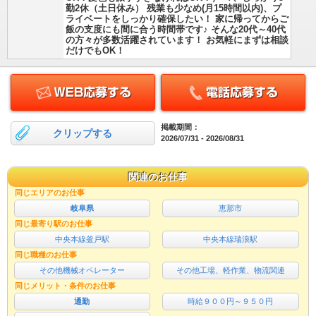
勤2休（土日休み） 残業も少なめ(月15時間以内)、プ
ライベートをしっかり確保したい！ 家に帰ってからご
飯の支度にも間に合う時間帯です♪ そんな20代～40代
の方々が多数活躍されています！ お気軽にまずは相談
だけでもOK！
掲載期間：
クリップする
2026/07/31 - 2026/08/31
関連のお仕事
同じエリアのお仕事
岐阜県
恵那市
同じ最寄り駅のお仕事
中央本線釜戸駅
中央本線瑞浪駅
同じ職種のお仕事
その他機械オペレーター
その他工場、軽作業、物流関連
同じメリット・条件のお仕事
通勤
時給９００円～９５０円