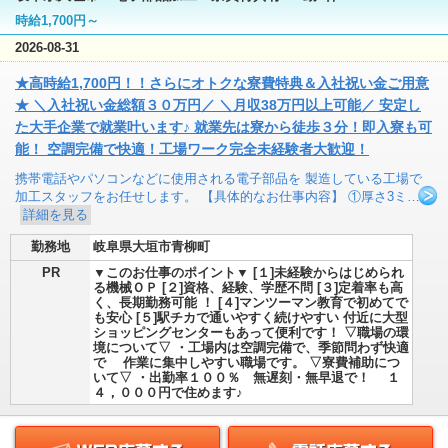
時給1,700円～
2026-08-31
★高時給1,700円！！さらにオトクな寮費特典＆入社祝い金ご用意
★ ＼入社祝い金総額３０万円／ ＼月収38万円以上可能／ 安定し
た大手企業で就業叶います♪ 就業先は寮から徒歩３分！即入寮も可
能！ 空調完備で快適！工場ワーク完全未経験者大歓迎！
携帯電話やパソコンなどに使用される電子部品を 製造している工場で
加工スタッフをお任せします。 【具体的なお仕事内容】 ①厚さ3ミ…
詳細を見る
勤務地
岐阜県大垣市青柳町
PR
▼このお仕事のポイント▼ [１]未経験からはじめられ
る機械ＯＰ [２]資格、経験、学歴不問 [３]定着率も高
く、長期勤務可能 ！ [４]マンツーマン教育で初めてで
も安心 [５]駅チカで通いやすく続けやすい 付近に大型
ショッピングセンターもあって便利です！ ▽職場の環
境について▽ ・工場内は空調完備で、季節問わず快適
で 作業に集中しやすい職場です。 ▽寮費補助につ
いて▽ ・出勤率１００％ 無遅刻・無早退で！ １
４，０００円で住めます♪