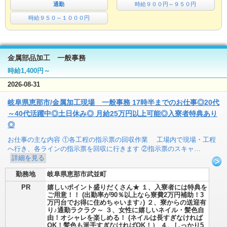
通勤
時給９００円～９５０円
時給９５０～１０００円
金属部品加工 一般事務
時給1,400円～
2026-08-31
岐阜県恵那市/金属加工現場 一般事務 17時半までのお仕事◎20代
～40代活躍中◎土日休み◎ 月給25万円以上可能◎入寮者特典あり
◎
お仕事の主な内容 ①各工程の指示票の回収作業 工場内で現場・工程
へ行き、各ラインの指示票を回収に行きます ②指示票のスキャ…
詳細を見る
勤務地
岐阜県恵那市武並町
PR
嬉しいポイント盛りだくさん★ １、入寮者には特典を
ご用意！！ (出勤率が90％以上なら寮費2万円補助！3
万円台でお得に住めちゃいます♪) ２、寮からの送迎有
り♪通勤ラクラク～ ３、女性に嬉しいネイル・髪色自
由！オシャレを楽しめる！ (ネイルは長すぎなければ
OK！髪色も派手すぎなければOK！） ４、しっかり5