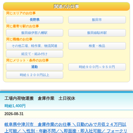
関連のお仕事
同じエリアのお仕事
長野県
飯田市
同じ最寄り駅のお仕事
飯田線伊那八幡駅
飯田線駄科駅
同じ職種のお仕事
その他工場、軽作業、物流関連
検査・検品
組立て・組み付け
同じメリット・条件のお仕事
通勤
時給９００円～９５０円
時給１２００円以上
工場内荷物運搬 倉庫作業 土日祝休
時給1,400円
2026-08-31
岐阜県中津川市 倉庫作業のお仕事 ＼日勤のみで月収２４万円以
上可能／ ＼性別・年齢不問／＼即面接・即入社可能／ フォークリ