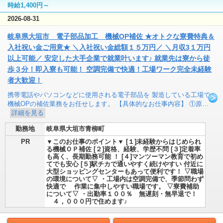
時給1,400円～
2026-08-31
岐阜県大垣市 電子部品加工 機械OP補佐 ★オトクな寮費特典＆
入社祝い金ご用意★ ＼入社祝い金総額１５万円／ ＼月収3１万円
以上可能／ 安定した大手企業で就業叶います♪ 就業先は寮から徒
歩３分！即入寮も可能！ 空調完備で快適！工場ワーク完全未経験
者大歓迎！
携帯電話やパソコンなどに使用される電子部品を 製造している工場で
機械OPの補佐業務をお任せします。 【具体的なお仕事内容】 ①原…
詳細を見る
勤務地
岐阜県大垣市青柳町
PR
▼このお仕事のポイント▼ [１]未経験からはじめられ
る機械ＯＰ補佐 [２]資格、経験、学歴不問 [３]定着率
も高く、長期勤務可能 ！ [４]マンツーマン教育で初め
てでも安心 [５]駅チカで通いやすく続けやすい 付近に
大型ショッピングセンターもあって便利です！ ▽職場
の環境について▽ ・工場内は空調完備で、季節問わず
快適で 作業に集中しやすい職場です。 ▽寮費補助
について▽ ・出勤率１００％ 無遅刻・無早退で！
４，０００円で住めます♪