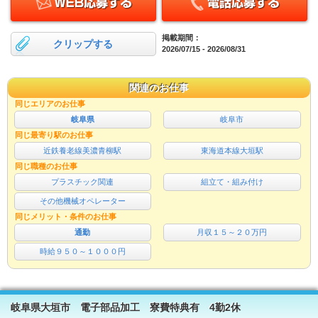
掲載期間：
クリップする
2026/07/15 - 2026/08/31
関連のお仕事
同じエリアのお仕事
岐阜県
岐阜市
同じ最寄り駅のお仕事
近鉄養老線美濃青柳駅
東海道本線大垣駅
同じ職種のお仕事
プラスチック関連
組立て・組み付け
その他機械オペレーター
同じメリット・条件のお仕事
通勤
月収１５～２０万円
時給９５０～１０００円
岐阜県大垣市 電子部品加工 寮費特典有 4勤2休