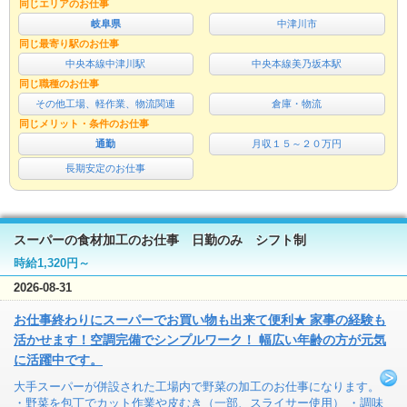
同じエリアのお仕事
岐阜県
中津川市
同じ最寄り駅のお仕事
中央本線中津川駅
中央本線美乃坂本駅
同じ職種のお仕事
その他工場、軽作業、物流関連
倉庫・物流
同じメリット・条件のお仕事
通勤
月収１５～２０万円
長期安定のお仕事
スーパーの食材加工のお仕事 日勤のみ シフト制
時給1,320円～
2026-08-31
お仕事終わりにスーパーでお買い物も出来て便利★ 家事の経験も
活かせます！空調完備でシンプルワーク！ 幅広い年齢の方が元気
に活躍中です。
大手スーパーが併設された工場内で野菜の加工のお仕事になります。
・野菜を包丁でカット作業や皮むき（一部、スライサー使用） ・調味