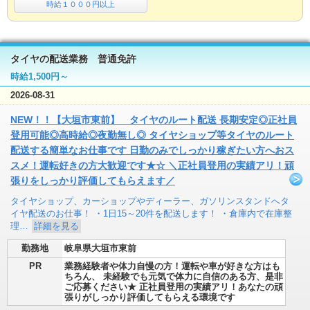
時給１０００円以上
タイヤの配送業務 普通免許
時給1,500円～
2026-08-31
NEW！！【大垣市東前】 タイヤのルート配送 長期安定◎正社員
登用可能◎高時給◎夜勤無し◎ タイヤショップ等タイヤのルート
配送する簡単なお仕事です 日勤のみでしっかり稼ぎたい方へおス
スメ！運転好きの方大歓迎です★☆ ＼正社員登用の実績アリ！頑
張りをしっかり評価してもらえます／
タイヤショップ、カーショップやディーラー、ガソリンスタンドへタ
イヤ配送のお仕事！ ・1日15～20件を配送します！ ・倉庫内で在庫整
理…
詳細を見る
勤務地
岐阜県大垣市東前
PR
業務経験者や体力自慢の方！運転や車が好きな方はも
ちろん、 未経験でも元気で体力に自信のある方、是非
ご応募ください★ 正社員登用の実績アリ！あなたの頑
張りがしっかり評価してもらえる環境です