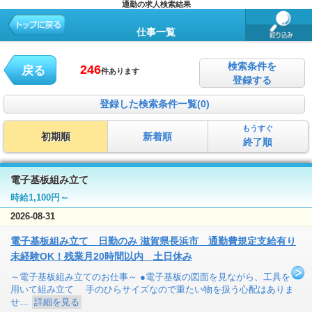
通勤の求人検索結果
仕事一覧
検索条件を
246
戻る
件あります
登録する
登録した検索条件一覧(0)
もうすぐ
初期順
新着順
終了順
電子基板組み立て
時給1,100円～
2026-08-31
電子基板組み立て 日勤のみ 滋賀県長浜市 通勤費規定支給有り
未経験OK！残業月20時間以内 土日休み
～電子基板組み立てのお仕事～ ●電子基板の図面を見ながら、工具を
用いて組み立て 手のひらサイズなので重たい物を扱う心配はありま
せ…
詳細を見る