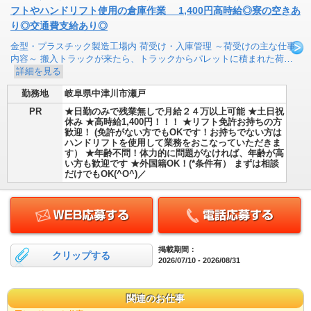
フトやハンドリフト使用の倉庫作業 1,400円高時給◎寮の空きあ
り◎交通費支給あり◎
金型・プラスチック製造工場内 荷受け・入庫管理 ～荷受けの主な仕事
内容～ 搬入トラックが来たら、トラックからパレットに積まれた荷…
詳細を見る
勤務地
岐阜県中津川市瀬戸
PR
★日勤のみで残業無しで月給２４万以上可能 ★土日祝
休み ★高時給1,400円！！！ ★リフト免許お持ちの方
歓迎！ (免許がない方でもOKです！お持ちでない方は
ハンドリフトを使用して業務をおこなっていただきま
す） ★年齢不問！体力的に問題がなければ、年齢が高
い方も歓迎です ★外国籍OK！(*条件有） まずは相談
だけでもOK(^O^)／
掲載期間：
クリップする
2026/07/10 - 2026/08/31
関連のお仕事