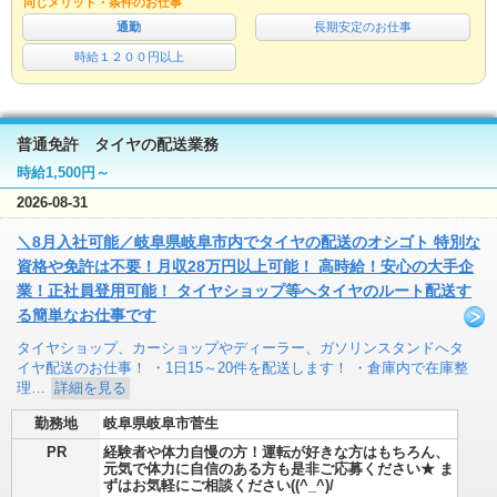
同じメリット・条件のお仕事
通勤
長期安定のお仕事
時給１２００円以上
普通免許 タイヤの配送業務
時給1,500円～
2026-08-31
＼8月入社可能／岐阜県岐阜市内でタイヤの配送のオシゴト 特別な
資格や免許は不要！月収28万円以上可能！ 高時給！安心の大手企
業！正社員登用可能！ タイヤショップ等へタイヤのルート配送す
る簡単なお仕事です
タイヤショップ、カーショップやディーラー、ガソリンスタンドへタ
イヤ配送のお仕事！ ・1日15～20件を配送します！ ・倉庫内で在庫整
理…
詳細を見る
勤務地
岐阜県岐阜市菅生
PR
経験者や体力自慢の方！運転が好きな方はもちろん、
元気で体力に自信のある方も是非ご応募ください★ ま
ずはお気軽にご相談ください((^_^)/