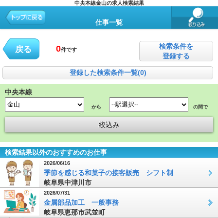
中央本線金山の求人検索結果
仕事一覧
検索条件を
0
戻る
件です
登録する
登録した検索条件一覧(0)
中央本線
から
の間で
検索結果以外のおすすめのお仕事
2026/06/16
季節を感じる和菓子の接客販売 シフト制
岐阜県中津川市
2026/07/31
金属部品加工 一般事務
岐阜県恵那市武並町