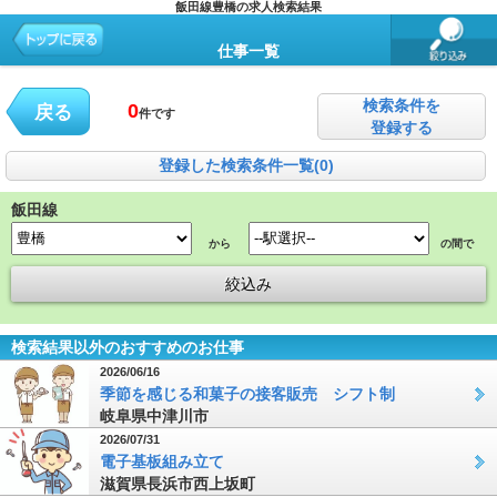
飯田線豊橋の求人検索結果
仕事一覧
検索条件を
0
戻る
件です
登録する
登録した検索条件一覧(0)
飯田線
から
の間で
検索結果以外のおすすめのお仕事
2026/06/16
季節を感じる和菓子の接客販売 シフト制
岐阜県中津川市
2026/07/31
電子基板組み立て
滋賀県長浜市西上坂町