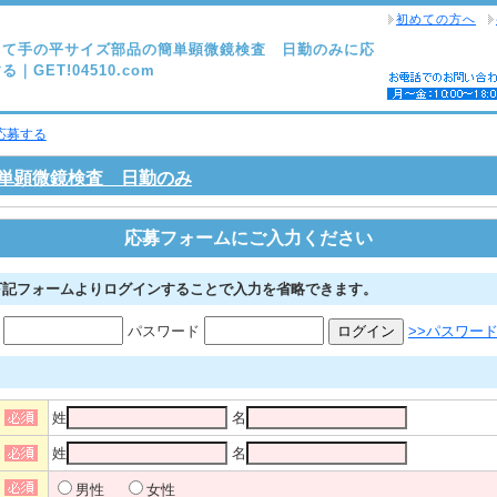
初めての方へ
って手の平サイズ部品の簡単顕微鏡検査 日勤のみに応
る｜GET!04510.com
応募する
単顕微鏡検査 日勤のみ
応募フォームにご入力ください
下記フォームよりログインすることで入力を省略できます。
D
パスワード
>>パスワー
。
姓
名
姓
名
男性
女性