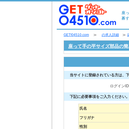
座
募す
GET!04510.com
≫
の求人詳細
≫
座って手の平サイズ部品の簡
当サイトに登録されている方は、
ログインI
下記に必要事項をご入力ください
氏名
フリガナ
性別