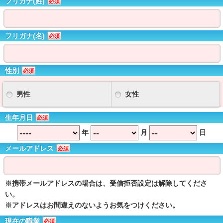
フリガナ(姓)
必須
フリガナ(名)
必須
性別
必須
男性
女性
生年月日
必須
年
月
日
メールアドレス
必須
※携帯メールアドレスの場合は、受信拒否設定は解除してくださ
い。
※アドレスはお間違えのないようお気をつけください。
現在の職業
必須