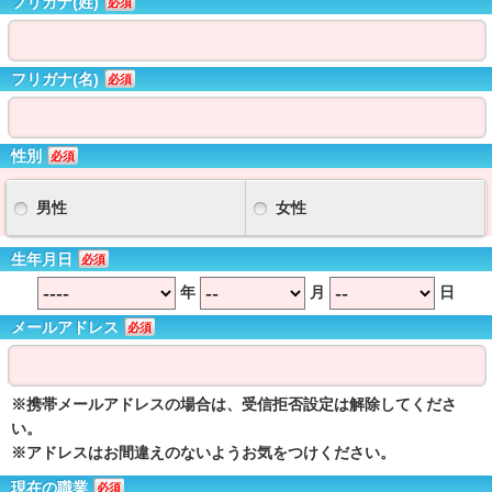
フリガナ(姓)
必須
フリガナ(名)
必須
性別
必須
男性
女性
生年月日
必須
年
月
日
メールアドレス
必須
※携帯メールアドレスの場合は、受信拒否設定は解除してくださ
い。
※アドレスはお間違えのないようお気をつけください。
現在の職業
必須