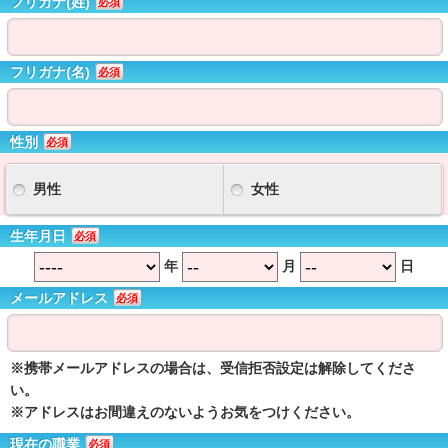
フリガナ(姓)
必須
フリガナ(名)
必須
性別
必須
男性
女性
生年月日
必須
年
月
日
メールアドレス
必須
※携帯メールアドレスの場合は、受信拒否設定は解除してくださ
い。
※アドレスはお間違えのないようお気をつけください。
現在の職業
必須