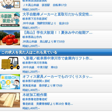
岐阜県加茂郡坂祝町
ＪＲ高山本線 坂祝駅 自転車17分
時給1,500円～
大手自動車メーカーと直取引だから安定性…
岐阜県下呂市萩原町
JR中央線 飛騨宮田駅より 徒歩1分
時給1,400円～
【高山】学生大歓迎！！夏休み中の短期ア…
岐阜県高山市内
JR高山本線 高山駅より車で10分
時給1,200円～
この求人を見た人はこれも見ている
＼新着／岐阜県中津川市で倉庫内リフト作…
岐阜県中津川市津島
JR中央線 中津川駅 車6分
時給1,250円～
オフィス家具メーカーでものづくりスタッ…
岐阜県不破郡関ヶ原町
東海道本線 垂井駅より車で5分
時給1,400円～
木材加工軽作業
岐阜県養老郡養老町
養老鉄道 美嚢青柳駅より車10分 養老…
時給1,400円～