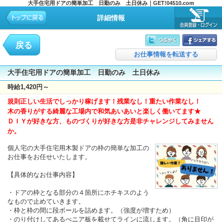
大手住宅用ドアの簡単加工 日勤のみ 土日休み｜GET!04510.com
詳細情報
戻る
お仕事情報を転送する
大手住宅用ドアの簡単加工 日勤のみ 土日休み
時給1,420円～
規則正しい生活でしっかり稼げます！残業なし！重たい作業なし！
木の香りがする綺麗な工場内で和気あいあいと楽しく働いてます★
ＤＩＹが好きな方、ものづくりが好きな方是非チャレンジしてみません
か。
個人宅の大手住宅用木製ドアの枠の簡単な加工の
お仕事をお任せいたします。
【具体的なお仕事内容】
・ドアの枠となる部分の４箇所にホチキスのよう
なもので止めていきます。
・枠と枠の間に段ボールを詰めます。（強度が増すため）
・のり付けしてあるべニア板を載せてラインに流します。（角に目印が