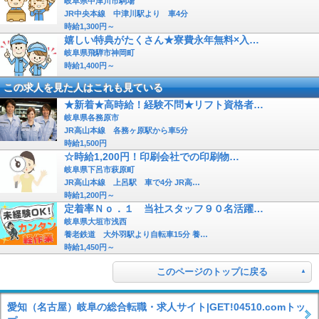
岐阜県中津川市駒場
JR中央本線 中津川駅より 車4分
時給1,300円～
嬉しい特典がたくさん★寮費永年無料×入…
岐阜県飛騨市神岡町
時給1,400円～
この求人を見た人はこれも見ている
★新着★高時給！経験不問★リフト資格者…
岐阜県各務原市
JR高山本線 各務ヶ原駅から車5分
時給1,500円
☆時給1,200円！印刷会社での印刷物…
岐阜県下呂市萩原町
JR高山本線 上呂駅 車で4分 JR高…
時給1,200円～
定着率Ｎｏ．１ 当社スタッフ９０名活躍…
岐阜県大垣市浅西
養老鉄道 大外羽駅より自転車15分 養…
時給1,450円～
このページのトップに戻る
愛知（名古屋）岐阜の総合転職・求人サイト|GET!04510.comトッ