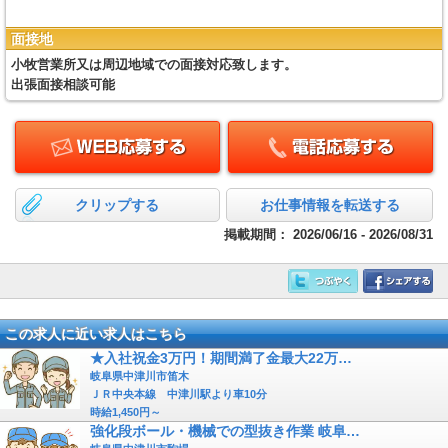
面接地
小牧営業所又は周辺地域での面接対応致します。
出張面接相談可能
クリップする
お仕事情報を転送する
掲載期間：
2026/06/16 - 2026/08/31
この求人に近い求人はこちら
★入社祝金3万円！期間満了金最大22万…
岐阜県中津川市笛木
ＪＲ中央本線 中津川駅より車10分
時給1,450円～
強化段ボール・機械での型抜き作業 岐阜…