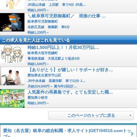
JR高山本線 上呂駅 車で4分 JR高…
時給1,200円～
＼岐阜県可児郡御嵩町／ 溶接の仕事 …
岐阜県可児郡御嵩町
名鉄広見線 御嵩駅 車6分
時給1,330円～
この求人を見た人はこれも見ている
時給1,500円以上！！月収30万円以…
岐阜県大垣市笠縫町
養老鉄道線 大垣北駅より徒歩3分
時給1,500円～
【ありがとう】が嬉しい！サポートが好き…
愛知県名古屋市守山区
JR中央本線 高蔵寺駅 車で12分 J…
月給224,500円～ 賞与年2回(計…
人気案件の再募集です。とても安定した職…
愛知県小牧市
時給1,300円～
このページのトップに戻る
愛知（名古屋）岐阜の総合転職・求人サイト|GET!04510.comトッ
プへ