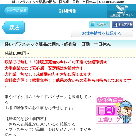
軽いプラスチック部品の梱包・軽作業 日勤 土日休み｜GET!04510.com
詳細情報
戻る
お仕事情報を転送する
軽いプラスチック部品の梱包・軽作業 日勤 土日休み
時給1,300円～
残業ほぼ無し！！冷暖房完備のキレイな工場で快適環境★
大手企業なので安心感・安定感はお墨付き！
力作業一切なし！未経験の方も大切に育てます★
自社寮完備！！寮費無料！！他県の方からの応募もお待ちしております
♪
車やバイク用の「サイドバイザー」を製造してい
る
工場で軽作業のお仕事をお任せします。
【具体的なお仕事内容】
・きちんと製品が出来ているか確認する
・プラスチック部品同士をはめ込んだり、ネジを
締める