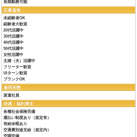
長期勤務可能
応募資格
未経験者OK
経験者大歓迎
20代活躍中
30代活躍中
40代活躍中
50代活躍中
女性活躍中
主婦（夫）活躍中
フリーター歓迎
UIターン歓迎
ブランクOK
雇用形態
派遣社員
待遇・福利厚生
各種社会保険完備
週払い制度あり（規定有）
有給休暇あり
交通費別途支給（規定内）
空調完備