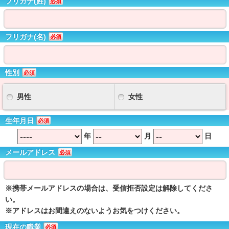
フリガナ(姓)
必須
フリガナ(名)
必須
性別
必須
男性
女性
生年月日
必須
年
月
日
メールアドレス
必須
※携帯メールアドレスの場合は、受信拒否設定は解除してくださ
い。
※アドレスはお間違えのないようお気をつけください。
現在の職業
必須