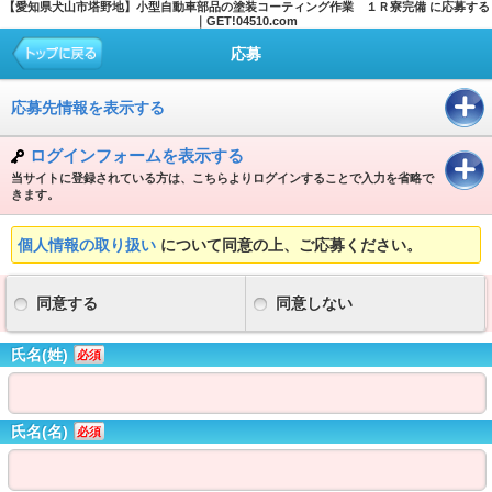
【愛知県犬山市塔野地】小型自動車部品の塗装コーティング作業 １Ｒ寮完備 に応募する
｜GET!04510.com
応募
応募先情報を表示する
ログインフォームを表示する
当サイトに登録されている方は、こちらよりログインすることで入力を省略で
きます。
個人情報の取り扱い
について同意の上、ご応募ください。
同意する
同意しない
氏名(姓)
必須
氏名(名)
必須