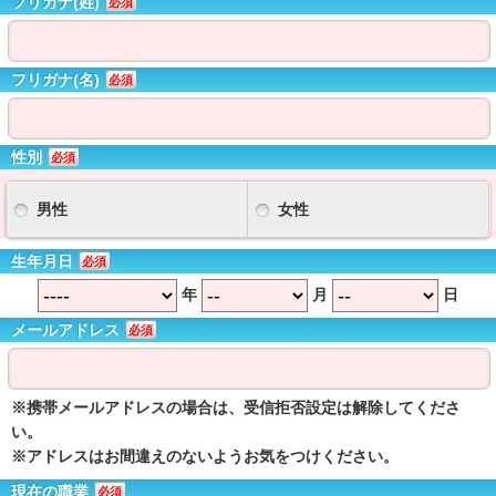
フリガナ(姓)
必須
フリガナ(名)
必須
性別
必須
男性
女性
生年月日
必須
年
月
日
メールアドレス
必須
※携帯メールアドレスの場合は、受信拒否設定は解除してくださ
い。
※アドレスはお間違えのないようお気をつけください。
現在の職業
必須