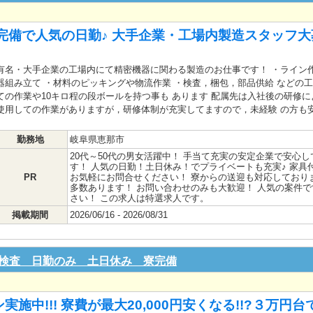
完備で人気の日勤♪ 大手企業・工場内製造スタッフ
有名・大手企業の工場内にて精密機器に関わる製造のお仕事です！ ・ライン
器組み立て ・材料のピッキングや物流作業 ・検査，梱包，部品供給 などの
ての作業や10キロ程の段ボールを持つ事も あります 配属先は入社後の研修
使用しての作業がありますが，研修体制が充実してますので，未経験 の方も
勤務地
岐阜県恵那市
20代～50代の男女活躍中！ 手当て充実の安定企業で安心
す！ 人気の日勤！土日休み！でプライベートも充実♪ 家具
PR
お気軽にお問合せください！ 寮からの送迎も対応しておりま
多数あります！ お問い合わせのみも大歓迎！ 人気の案件
さい！ この求人は特選求人です。
掲載期間
2026/06/16 - 2026/08/31
検査 日勤のみ 土日休み 寮完備
施中!!! 寮費が最大20,000円安くなる!!?３万円