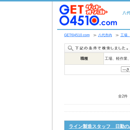
八
GET!04510.com
≫
八代市内
≫
工場
職種
工場、軽作業
全2件
ライン製造スタッフ 日勤の