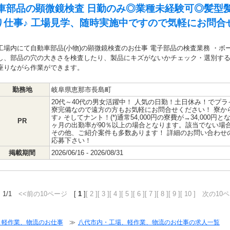
車部品の顕微鏡検査 日勤のみ◎業種未経験可◎髪型
り仕事♪ 工場見学、随時実施中ですので気軽にお問合
工場内にて自動車部品(小物)の顕微鏡検査のお仕事 電子部品の検査業務 ・
し、部品の穴の大きさを検査したり、製品にキズがないかチェック・選別する
座りながら作業ができます。
勤務地
岐阜県恵那市長島町
20代～40代の男女活躍中！ 人気の日勤！土日休み！でプラ
寮完備なので遠方の方もお気軽にお問合せください！ 寮か
す♪ そしてナント！(*)通常54,000円の寮費が→34,000円
PR
ヶ月の出勤率が90％以上の場合となります。該当でない場
その他、ご紹介案件も多数あります！ 詳細のお問い合わせ
応募下さい！
掲載期間
2026/06/16 - 2026/08/31
 1/1
<<前の10ページ
[
1
]
[ 2 ]
[ 3 ]
[ 4 ]
[ 5 ]
[ 6 ]
[ 7 ]
[ 8 ]
[ 9 ]
[ 10 ]
次の10ペ
、軽作業、物流のお仕事
≫
八代市内・工場、軽作業、物流のお仕事の求人一覧