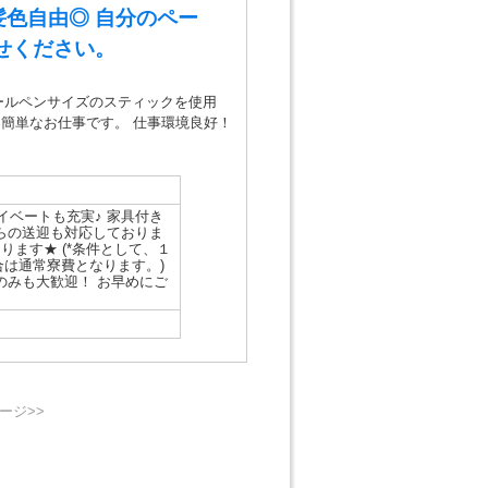
髪色自由◎ 自分のペー
せください。
ボールペンサイズのスティックを使用
簡単なお仕事です。 仕事環境良好！
イベートも充実♪ 家具付き
らの送迎も対応しておりま
となります★ (*条件として、１
合は通常寮費となります。)
のみも大歓迎！ お早めにご
ージ>>