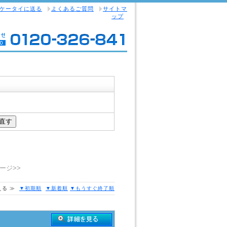
ケータイに送る
よくあるご質問
サイトマ
ップ
ージ>>
える ≫
▼初期順
▼新着順
▼もうすぐ終了順