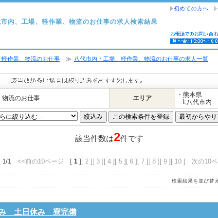
初めての方へ
代市内、工場、軽作業、物流のお仕事の求人検索結果
、軽作業、物流のお仕事
≫
八代市内・工場、軽作業、物流のお仕事の求人一覧
・熊本県
、物流のお仕事
エリア
L八代市内
2
該当件数は
件です
 1/1
<<前の10ページ
[
1
]
[ 2 ]
[ 3 ]
[ 4 ]
[ 5 ]
[ 6 ]
[ 7 ]
[ 8 ]
[ 9 ]
[ 10 ]
次の10ペ
検索結果を並び替
み 土日休み 寮完備