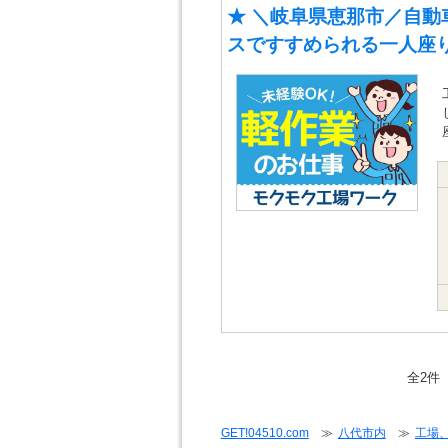
★ ＼岐阜県恵那市／自動
スですすめられる一人座
全2件
GET!04510.com
≫
八代市内
≫
工場