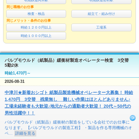
明知鉄道阿木駅
明知鉄道岩村駅
同じ職種のお仕事
検査・検品
組立て・組み付け
同じメリット・条件のお仕事
時給１２００円以上
工場系
時給１０００円以上
パルプモウルド（紙製品）緩衝材製造オペレーター検査 3交替
5勤2休
時給1,470円～
2026-08-31
中津川★新着おシゴト 紙製品製造機械オペレーター大募集！ 時給
1,470円 3交替 残業無し 難しい作業はほとんどありません♪
工場未経験者も大歓迎♪地元からの通勤者大歓迎！ 20代～50代の
男性活躍中！！
パルプモウルド（紙製品）緩衝材の製造をしている会社でのお仕事に
なります。 【パルプモウルドの製造工程】 ・製品を作る専用機械のオ
ペ…
詳細を見る