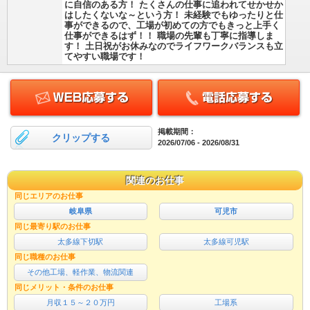
に自信のある方！ たくさんの仕事に追われてせかせか
はしたくないな～という方！ 未経験でもゆったりと仕
事ができるので、工場が初めての方でもきっと上手く
仕事ができるはず！！ 職場の先輩も丁寧に指導しま
す！ 土日祝がお休みなのでライフワークバランスも立
てやすい職場です！
掲載期間：
クリップする
2026/07/06 - 2026/08/31
関連のお仕事
同じエリアのお仕事
岐阜県
可児市
同じ最寄り駅のお仕事
太多線下切駅
太多線可児駅
同じ職種のお仕事
その他工場、軽作業、物流関連
同じメリット・条件のお仕事
月収１５～２０万円
工場系