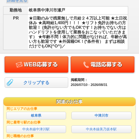
詳細を見る
勤務地
岐阜県中津川市瀬戸
PR
★日勤のみで残業無しで月給２４万以上可能 ★土日祝
休み ★高時給1,400円！！！ ★リフト免許お持ちの方
歓迎！ (免許がない方でもOKです！お持ちでない方は
ハンドリフトを使用して業務をおこなっていただきま
す） ★年齢不問！体力的に問題がなければ、年齢が高
い方も歓迎です ★外国籍OK！(*条件有） まずは相談
だけでもOK(^O^)／
掲載期間：
クリップする
2026/07/10 - 2026/08/31
関連のお仕事
同じエリアのお仕事
岐阜県
中津川市
同じ最寄り駅のお仕事
中央本線中津川駅
中央本線美乃坂本駅
同じ職種のお仕事