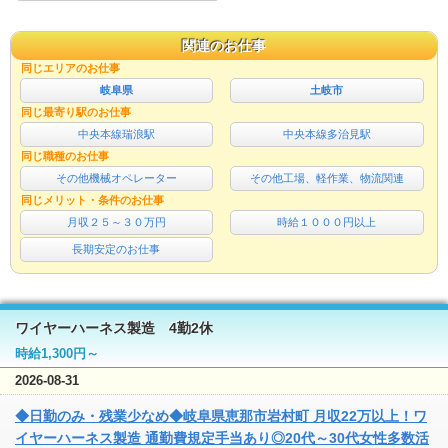
関連のお仕事
同じエリアのお仕事
岐阜県
土岐市
同じ最寄り駅のお仕事
中央本線瑞浪駅
中央本線多治見駅
同じ職種のお仕事
その他機械オペレーター
その他工場、軽作業、物流関連
同じメリット・条件のお仕事
月収２５～３０万円
時給１０００円以上
長期安定のお仕事
ワイヤーハーネス製造 4勤2休
時給1,300円～
2026-08-31
◆日勤のみ・残業少なめ◆岐阜県恵那市岩村町 月収22万以上！ワ
イヤーハーネス製造 通勤費規定手当あり◎20代～30代女性多数活