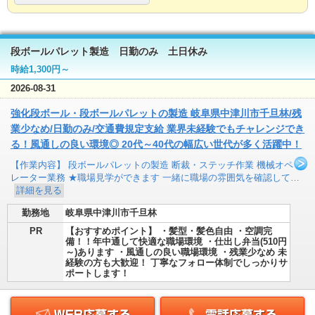
段ボールパレット製造 日勤のみ 土日休み
時給1,300円～
2026-08-31
強化段ボール・段ボールパレットの製造 岐阜県中津川市千旦林/残
業少なめ/日勤のみ/交通費規定支給 業界未経験でもチャレンジでき
る！風通しの良い環境◎ 20代～40代の幅広い世代が多く活躍中！
【作業内容】 段ボールパレットの製造 断裁・ステッチ作業 機械オペ
レーター業務 ★職場見学ができます 一緒に職場の雰囲気を確認して…
詳細を見る
勤務地
岐阜県中津川市千旦林
PR
【おすすめポイント】 ・髪型・髪色自由 ・空調完
備！！年中通して快適な職場環境 ・仕出し弁当(510円
～)あります ・風通しの良い職場環境 ・残業少なめ 未
経験の方も大歓迎！ 丁寧なフォロー体制でしっかりサ
ポートします！