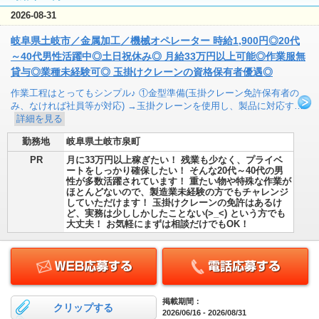
2026-08-31
岐阜県土岐市／金属加工／機械オペレーター 時給1,900円◎20代
～40代男性活躍中◎土日祝休み◎ 月給33万円以上可能◎作業服無
貸与◎業種未経験可◎ 玉掛けクレーンの資格保有者優遇◎
作業工程はとってもシンプル♪ ①金型準備(玉掛クレーン免許保有者の
み、なければ社員等が対応) →玉掛クレーンを使用し、製品に対応す…
詳細を見る
勤務地
岐阜県土岐市泉町
PR
月に33万円以上稼ぎたい！ 残業も少なく、プライベ
ートをしっかり確保したい！ そんな20代～40代の男
性が多数活躍されています！ 重たい物や特殊な作業が
ほとんどないので、製造業未経験の方でもチャレンジ
していただけます！ 玉掛けクレーンの免許はあるけ
ど、実務は少ししかしたことない(>_<) という方でも
大丈夫！ お気軽にまずは相談だけでもOK！
掲載期間：
クリップする
2026/06/16 - 2026/08/31