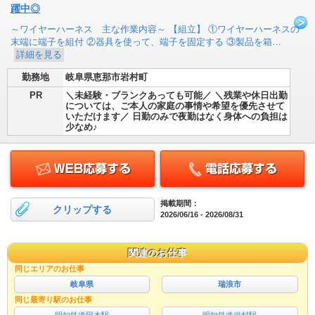
躍中◎
～ワイヤーハーネス 主な作業内容～ 【組立】 ①ワイヤーハーネスの
末端に端子を組付 ②器具を使って、端子を固定する ③製品を箱…
詳細を見る
勤務地
岐阜県恵那市岩村町
PR
＼未経験・ブランクあっても可能／ ＼残業や休日出勤
については、ご本人の家庭の事情や希望を優先させて
いただけます／ 日勤のみで夜勤はなく身体への負担は
少なめ♪
掲載期間：
クリップする
2026/06/16 - 2026/08/31
関連のお仕事
同じエリアのお仕事
岐阜県
瑞浪市
同じ最寄り駅のお仕事