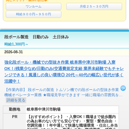
同じメリット・条件のお仕事
ワンルーム
月収２５～３０万円
時給９００円～９５０円
段ボール製造 日勤のみ 土日休み
時給1,300円～
2026-08-31
強化段ボール・機械での型抜き作業 岐阜県中津川市駒場 入寮
OK！/残業少なめ/日勤のみ/交通費規定支給 業界未経験でもチャレ
ンジできる！風通しの良い環境◎ 20代～40代の幅広い世代が多く
活躍中！
【作業内容】 段ボールの製造 トムソン機での段ボールの型抜き作業
機械オペレーター業務 ★職場見学ができます 一緒に職場の雰囲気を…
詳細を見る
勤務地
岐阜県中津川市駒場
PR
【おすすめポイント】 ・入寮OK！職場まで徒歩圏内
の為お車のない方でも安心です♪ ・髪型・髪色自由 ・
空調完備！！年中通して快適な職場環境 ・仕出し弁当