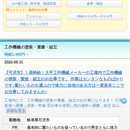
その他工場、軽作業、物流関連
倉庫・物流
同じメリット・条件のお仕事
ワンルーム
時給９００円～９５０円
月収１５～２０万円
工作機械の塗装・運搬・組立
時給1,400円～
2026-08-31
【可児市】！高時給！大手工作機械メーカーの工場内で工作機械
の塗装・製造・組立のお仕事です。 作業はカンタンなものばかり
です♪重たいものを運ぶので体力に自信のある方は一度是非ここで
お仕事してみませんか♪
工場内にて、工作機械の塗装や運搬、組立のお仕事になります！ ①塗
装場へ運搬→塗装・乾燥 ②台車を使用し別の場所へ運搬、組立 以上…
詳細を見る
勤務地
岐阜県可児市
PR
基本的に重たいものを扱っているので男女ともに体力