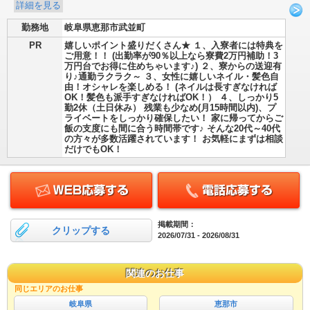
詳細を見る
勤務地
岐阜県恵那市武並町
PR
嬉しいポイント盛りだくさん★ １、入寮者には特典を
ご用意！！ (出勤率が90％以上なら寮費2万円補助！3
万円台でお得に住めちゃいます♪) ２、寮からの送迎有
り♪通勤ラクラク～ ３、女性に嬉しいネイル・髪色自
由！オシャレを楽しめる！ (ネイルは長すぎなければ
OK！髪色も派手すぎなければOK！） ４、しっかり5
勤2休（土日休み） 残業も少なめ(月15時間以内)、プ
ライベートをしっかり確保したい！ 家に帰ってからご
飯の支度にも間に合う時間帯です♪ そんな20代～40代
の方々が多数活躍されています！ お気軽にまずは相談
だけでもOK！
掲載期間：
クリップする
2026/07/31 - 2026/08/31
関連のお仕事
同じエリアのお仕事
岐阜県
恵那市