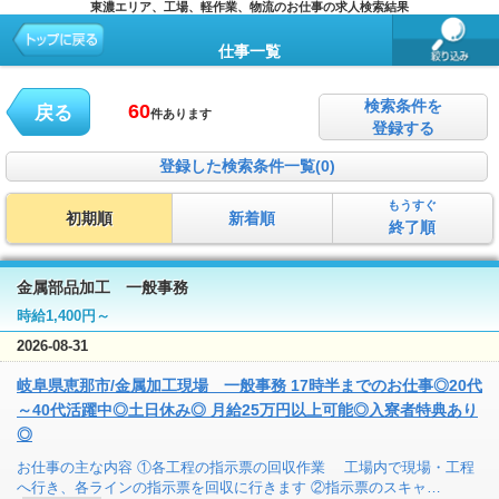
東濃エリア、工場、軽作業、物流のお仕事の求人検索結果
仕事一覧
検索条件を
60
戻る
件あります
登録する
登録した検索条件一覧(0)
もうすぐ
初期順
新着順
終了順
金属部品加工 一般事務
時給1,400円～
2026-08-31
岐阜県恵那市/金属加工現場 一般事務 17時半までのお仕事◎20代
～40代活躍中◎土日休み◎ 月給25万円以上可能◎入寮者特典あり
◎
お仕事の主な内容 ①各工程の指示票の回収作業 工場内で現場・工程
へ行き、各ラインの指示票を回収に行きます ②指示票のスキャ…