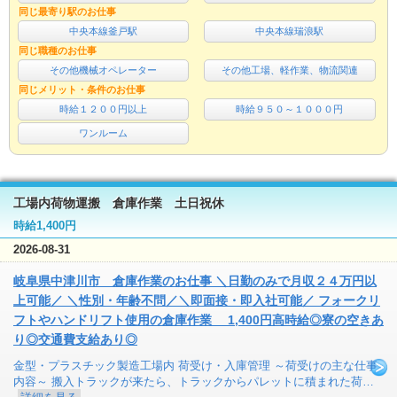
同じ最寄り駅のお仕事
中央本線釜戸駅
中央本線瑞浪駅
同じ職種のお仕事
その他機械オペレーター
その他工場、軽作業、物流関連
同じメリット・条件のお仕事
時給１２００円以上
時給９５０～１０００円
ワンルーム
工場内荷物運搬 倉庫作業 土日祝休
時給1,400円
2026-08-31
岐阜県中津川市 倉庫作業のお仕事 ＼日勤のみで月収２４万円以
上可能／ ＼性別・年齢不問／＼即面接・即入社可能／ フォークリ
フトやハンドリフト使用の倉庫作業 1,400円高時給◎寮の空きあ
り◎交通費支給あり◎
金型・プラスチック製造工場内 荷受け・入庫管理 ～荷受けの主な仕事
内容～ 搬入トラックが来たら、トラックからパレットに積まれた荷…