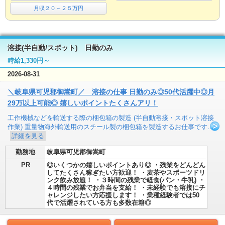
月収２０～２５万円
溶接(半自動/スポット) 日勤のみ
時給1,330円～
2026-08-31
＼岐阜県可児郡御嵩町／ 溶接の仕事 日勤のみ◎50代活躍中◎月
29万以上可能◎ 嬉しいポイントたくさんアリ！
工作機械などを輸送する際の梱包箱の製造 (半自動溶接・スポット溶接
作業) 重量物海外輸送用のスチール製の梱包箱を製造するお仕事です…
詳細を見る
勤務地
岐阜県可児郡御嵩町
PR
◎いくつかの嬉しいポイントあり◎ ・残業をどんどん
してたくさん稼ぎたい方歓迎！ ・麦茶やスポーツドリ
ンク飲み放題！ ・３時間の残業で軽食(パン・牛乳) ・
４時間の残業でお弁当を支給！ ・未経験でも溶接にチ
ャレンジしたい方応援します！ ・業種経験者では50
代で活躍されている方も多数在籍◎