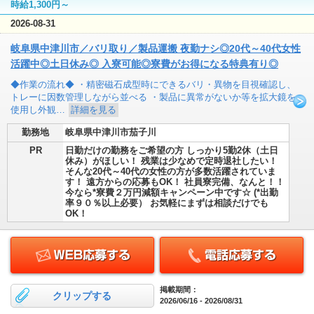
時給1,300円～
2026-08-31
岐阜県中津川市／バリ取り／製品運搬 夜勤ナシ◎20代～40代女性
活躍中◎土日休み◎ 入寮可能◎寮費がお得になる特典有り◎
◆作業の流れ◆ ・精密磁石成型時にできるバリ・異物を目視確認し、
トレーに因数管理しながら並べる ・製品に異常がないか等を拡大鏡を
使用し外観…
詳細を見る
勤務地
岐阜県中津川市茄子川
PR
日勤だけの勤務をご希望の方 しっかり5勤2休（土日
休み）がほしい！ 残業は少なめで定時退社したい！
そんな20代～40代の女性の方が多数活躍されていま
す！ 遠方からの応募もOK！ 社員寮完備、なんと！！
今なら*寮費２万円減額キャンペーン中です☆ (*出勤
率９０％以上必要） お気軽にまずは相談だけでも
OK！
掲載期間：
クリップする
2026/06/16 - 2026/08/31