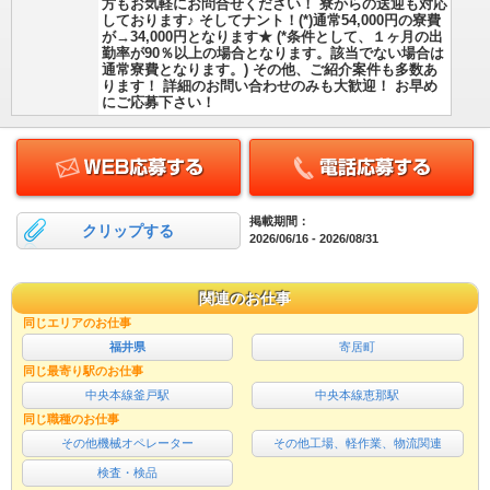
方もお気軽にお問合せください！ 寮からの送迎も対応
しております♪ そしてナント！(*)通常54,000円の寮費
が→34,000円となります★ (*条件として、１ヶ月の出
勤率が90％以上の場合となります。該当でない場合は
通常寮費となります。) その他、ご紹介案件も多数あ
ります！ 詳細のお問い合わせのみも大歓迎！ お早め
にご応募下さい！
掲載期間：
クリップする
2026/06/16 - 2026/08/31
関連のお仕事
同じエリアのお仕事
福井県
寄居町
同じ最寄り駅のお仕事
中央本線釜戸駅
中央本線恵那駅
同じ職種のお仕事
その他機械オペレーター
その他工場、軽作業、物流関連
検査・検品