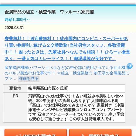
金属部品の組立・検査作業 ワンルーム寮完備
時給1,300円～
2026-08-31
寮費無料！！送迎費無料！！徒歩圏内にコンビニ・スーパーがあ
り買い物便利♪ 稼げる２交替勤務♪当社男性スタッフ、多数活躍
中！！ 困ったときは、先輩社員へなんでも相談！！ ひろーい食堂
あり、一番人気はカレーライス！！ 職場環境が良好です。
産業建設機械(パワーショベルなど)の中心部に使用されている油圧機器
のバルブ製造のお仕事です！ ☆組立・検査業務☆ 加工済の金属製品に
プラ…
詳細を見る
勤務地
岐阜県高山市匠ヶ丘町
PR
飛騨高山でのお仕事です！古い町並みや美味しい食べ
物、300年あまりの酒蔵もあります 人情味溢れる町
「高山」でお仕事始めてみませんか？ 家電付き（冷蔵
庫電子レンジテレビ洗濯機コンロエアコン）アパート
です 石油ファンヒーターもついているので、寒い季節
も安心して過ごせます この求人は特選求人です。