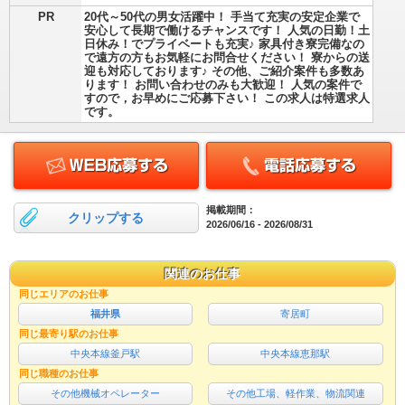
PR
20代～50代の男女活躍中！ 手当て充実の安定企業で
安心して長期で働けるチャンスです！ 人気の日勤！土
日休み！でプライベートも充実♪ 家具付き寮完備なの
で遠方の方もお気軽にお問合せください！ 寮からの送
迎も対応しております♪ その他、ご紹介案件も多数あ
ります！ お問い合わせのみも大歓迎！ 人気の案件で
すので，お早めにご応募下さい！ この求人は特選求人
です。
掲載期間：
クリップする
2026/06/16 - 2026/08/31
関連のお仕事
同じエリアのお仕事
福井県
寄居町
同じ最寄り駅のお仕事
中央本線釜戸駅
中央本線恵那駅
同じ職種のお仕事
その他機械オペレーター
その他工場、軽作業、物流関連