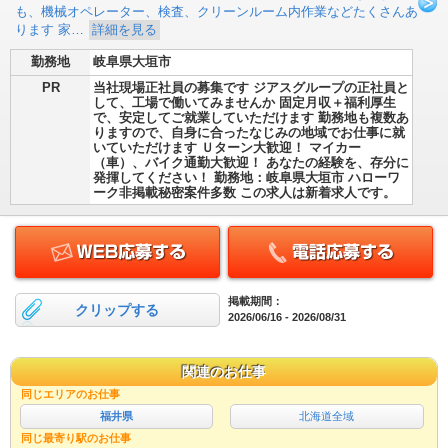
も、機械オペレーター、検査、クリーンルーム内作業などたくさんあ
ります 家…
詳細を見る
勤務地
岐阜県大垣市
PR
当社現場正社員の募集です ジアスグループの正社員と
して、工場で働いてみませんか 固定月収＋福利厚生
で、安定してご就業していただけます 勤務地も複数あ
りますので、自身に合ったなじみの地域でお仕事に就
いていただけます Ｕターン大歓迎！ マイカー
（車）、バイク通勤大歓迎！ あなたの経験を、存分に
発揮してください！ 勤務地：岐阜県大垣市 ハローワ
ーク非掲載秘密案件多数 この求人は新着求人です。
掲載期間：
クリップする
2026/06/16 - 2026/08/31
関連のお仕事
同じエリアのお仕事
福井県
北海道全域
同じ最寄り駅のお仕事