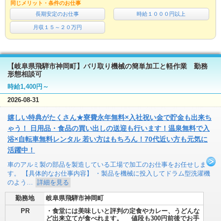
同じメリット・条件のお仕事
長期安定のお仕事
時給１０００円以上
月収１５～２０万円
【岐阜県飛騨市神岡町】バリ取り機械の簡単加工と軽作業 勤務
形態相談可
時給1,400円～
2026-08-31
嬉しい特典がたくさん★寮費永年無料×入社祝い金で貯金も出来ち
ゃう！ 日用品・食品の買い出しの送迎も行います！温泉無料で入
浴×自転車無料レンタル 若い方はもちろん！70代近い方も元気に
活躍中！
車のアルミ製の部品を製造している工場で加工のお仕事をお任せしま
す。 【具体的なお仕事内容】 ・製品を機械に投入してドラム型洗濯機
のよう…
詳細を見る
勤務地
岐阜県飛騨市神岡町
PR
・食堂には美味しいと評判の定食やカレー、うどんな
ど出来立てが食べれます。 値段も300円前後でお手