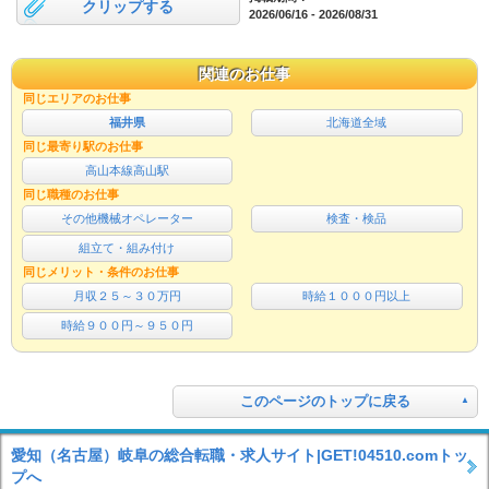
クリップする
2026/06/16 - 2026/08/31
関連のお仕事
同じエリアのお仕事
福井県
北海道全域
同じ最寄り駅のお仕事
高山本線高山駅
同じ職種のお仕事
その他機械オペレーター
検査・検品
組立て・組み付け
同じメリット・条件のお仕事
月収２５～３０万円
時給１０００円以上
時給９００円～９５０円
このページのトップに戻る
愛知（名古屋）岐阜の総合転職・求人サイト|GET!04510.comトッ
プへ