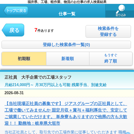
福井県、工場、軽作業、物流のお仕事の求人検索結果
仕事一覧
検索条件を
7
戻る
件あります
登録する
登録した検索条件一覧(0)
もうすぐ
初期順
新着順
終了順
正社員 大手企業での工場スタッフ
月給214,000円～ 月30万円以上も可能 残業手当、別途支給
2026-08-31
【当社現場正社員の募集です】 ジアスグループの正社員として、
工場で働いてみませんか 固定月収＋賞与＋福利厚生で、安定して
ご就業していただけます。 単身寮もありますので他県の方も大歓
迎！！ 勤務地：岐阜県大垣市
当社正社員として、取引先での工場作業に従事していただきます 職種