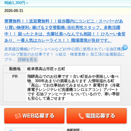
時給1,300円～
2026-08-31
寮費無料！！送迎費無料！！徒歩圏内にコンビニ・スーパーがあ
り買い物便利♪ 稼げる２交替勤務♪当社男性スタッフ、多数活躍
中！！ 困ったときは、先輩社員へなんでも相談！！ ひろーい食堂
あり、一番人気はカレーライス！！ 職場環境が良好です。
産業建設機械(パワーショベルなど)の中心部に使用されている油圧機器
のバルブ製造のお仕事です！ ☆組立・検査業務☆ 加工済の金属製品に
プラ…
詳細を見る
勤務地
岐阜県高山市匠ヶ丘町
PR
飛騨高山でのお仕事です！古い町並みや美味しい食べ
物、300年あまりの酒蔵もあります 人情味溢れる町
「高山」でお仕事始めてみませんか？ 家電付き（冷蔵
庫電子レンジテレビ洗濯機コンロエアコン）アパート
です 石油ファンヒーターもついているので、寒い季節
も安心して過ごせます
掲載期間：