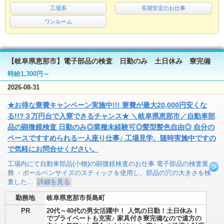
工場系
長期安定のお仕事
ワンルーム
【岐阜県恵那市】電子部品の検査 日勤のみ 土日休み 寮完備
時給1,300円～
2026-08-31
★お得な寮費キャンペーン実施中!!! 寮費が最大20,000円安くな
る!!?３万円台で入寮できるチャンス★ ＼岐阜県恵那市／自動車部
品の顕微鏡検査 日勤のみ◎業種未経験可◎髪型髪色自由◎ 自分の
ペースですすめられる一人座り仕事♪ 工場見学、随時実施中ですの
で気軽にお問合せください。
工場内にて自動車部品(小物)の顕微鏡検査のお仕事 電子部品の検査業
務 ・ボールペンサイズのスティックを使用し、部品の穴の大きさを検
査した…
詳細を見る
勤務地
岐阜県恵那市長島町
PR
20代～40代の男女活躍中！ 人気の日勤！土日休み！
でプライベートも充実♪ 家具付き寮完備なので遠方の