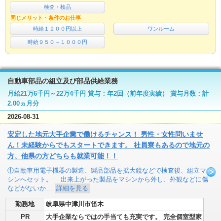
検査・検品
同じメリット・条件のお仕事
時給１２００円以上
ワンルーム
時給９５０～１０００円
自動車部品の組立及び部品供給業務
月給21万6千円～22万4千円 賞与：年2回（前年度実績） 賞与月数：計
2.00ヵ月分
2026-08-31
安定した地元大手企業で働けるチャンス！ 男性・女性問いませ
ん！未経験からでもスタートできます。 社員寮もあるので地元の
方、他県の方どちらも就業可能！！
①自動車用電子機器の製造、製品部品を拡大鏡などで検査後、組立マ
シンへセット。 出来上がった製品をマシンから外し、外観などに傷
などがないか…
詳細を見る
勤務地
岐阜県中津川市笛木
PR
大手企業ならではの手当ても充実です。 完全個室型家