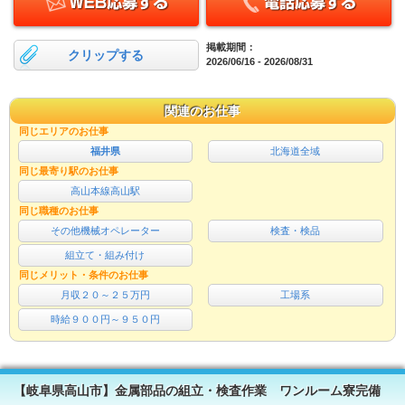
掲載期間：
クリップする
2026/06/16 - 2026/08/31
関連のお仕事
同じエリアのお仕事
福井県
北海道全域
同じ最寄り駅のお仕事
高山本線高山駅
同じ職種のお仕事
その他機械オペレーター
検査・検品
組立て・組み付け
同じメリット・条件のお仕事
月収２０～２５万円
工場系
時給９００円～９５０円
【岐阜県高山市】金属部品の組立・検査作業 ワンルーム寮完備