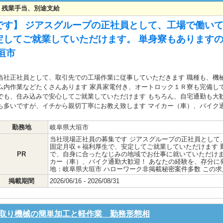
可能 残業手当、別途支給
す】 ジアスグループの正社員として、工場で働いて
定してご就業していただけます。 単身寮もあります
垣市
当社正社員として、取引先での工場作業に従事していただきます 職種も、機
ム内作業などたくさんあります 家具家電付き、オートロック１Ｒ寮も完備し
でも、住み込みで安心してご就業していただけます もちろん、自宅通勤も大
も多いですが、イチから親切丁寧にお教え致します マイカー（車）、バイク
勤務地
岐阜県大垣市
当社現場正社員の募集です ジアスグループの正社員として
固定月収＋福利厚生で、安定してご就業していただけます 
PR
で、自身に合ったなじみの地域でお仕事に就いていただけま
カー（車）、バイク通勤大歓迎！ あなたの経験を、存分に
地：岐阜県大垣市 ハローワーク非掲載秘密案件多数 この
掲載期間
2026/06/16 - 2026/08/31
取り機械の簡単加工と軽作業 勤務形態相