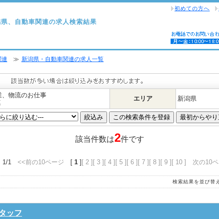
初めての方へ
潟県、自動車関連の求人検索結果
関連
≫
新潟県・自動車関連の求人一覧
業、物流のお仕事
エリア
新潟県
連
2
該当件数は
件です
 1/1
<<前の10ページ
[
1
]
[ 2 ]
[ 3 ]
[ 4 ]
[ 5 ]
[ 6 ]
[ 7 ]
[ 8 ]
[ 9 ]
[ 10 ]
次の10ペ
検索結果を並び替
タッフ