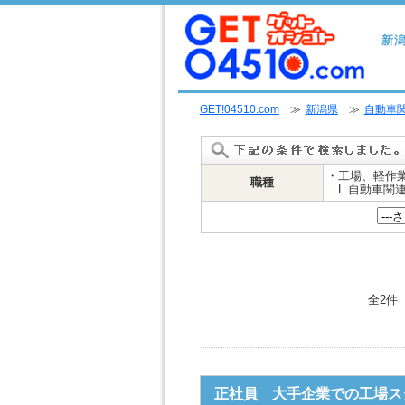
新
GET!04510.com
≫
新潟県
≫
自動車
・工場、軽作
職種
L 自動車関
全2件
正社員 大手企業での工場ス