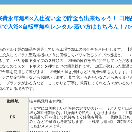
寮費永年無料×入社祝い金で貯金も出来ちゃう！ 日用
で入浴×自転車無料レンタル 若い方はもちろん！7
車のアルミ製の部品を製造している工場で加工のお仕事をお任せします。 【
に投入してドラム型洗濯機のように回転してバリを取るタイプの機械と、 
るして、バリを取るタイプの２種類の 機械の操作を主に担当していただきま
になるのでスタートボタンを押すだけの簡単操作です。 加工が終わった製品
で台車を使用して運びます。 ※機械の拭き掃除などの清掃作業もあります。
ナンスや金型替えなどもお願いします。 見て覚えろみたいなこともありません
方、ブランクがある方など、しっかりと丁寧に 教育してくれる方々がいるの
溢れている場所です。
勤務地
岐阜県飛騨市神岡町
・食堂には美味しいと評判の定食やカレー、うどんなど出
段も300円前後でお手頃価格で節約にもなりますね。 ・工
PR
お風呂で汗を流して気持ちよく帰宅も可能！ ・勤務形態も
み」などの融通も考慮致します。 ・残業も毎日1、2時間
にもおススメです。