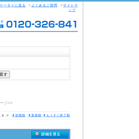
ケータイに送る
よくあるご質問
サイトマ
ップ
ージ>>
える ≫
▼初期順
▼新着順
▼もうすぐ終了順