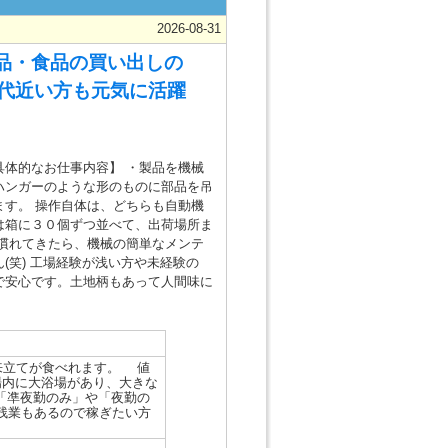
2026-08-31
品・食品の買い出しの
0代近い方も元気に活躍
具体的なお仕事内容】 ・製品を機械
ハンガーのような形のものに部品を吊
す。 操作自体は、どちらも自動機
は箱に３０個ずつ並べて、出荷場所ま
 慣れてきたら、機械の簡単なメンテ
(笑) 工場経験が浅い方や未経験の
で安心です。土地柄もあって人間味に
来立てが食べれます。 値
場内に大浴場があり、大きな
「凖夜勤のみ」や「夜勤の
の残業もあるので稼ぎたい方