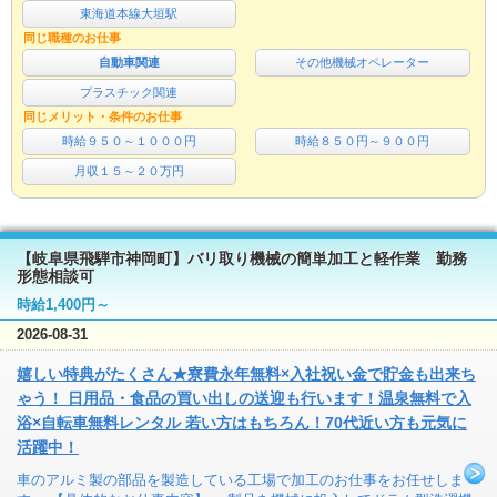
東海道本線大垣駅
同じ職種のお仕事
自動車関連
その他機械オペレーター
プラスチック関連
同じメリット・条件のお仕事
時給９５０～１０００円
時給８５０円～９００円
月収１５～２０万円
【岐阜県飛騨市神岡町】バリ取り機械の簡単加工と軽作業 勤務
形態相談可
時給1,400円～
2026-08-31
嬉しい特典がたくさん★寮費永年無料×入社祝い金で貯金も出来ち
ゃう！ 日用品・食品の買い出しの送迎も行います！温泉無料で入
浴×自転車無料レンタル 若い方はもちろん！70代近い方も元気に
活躍中！
車のアルミ製の部品を製造している工場で加工のお仕事をお任せしま