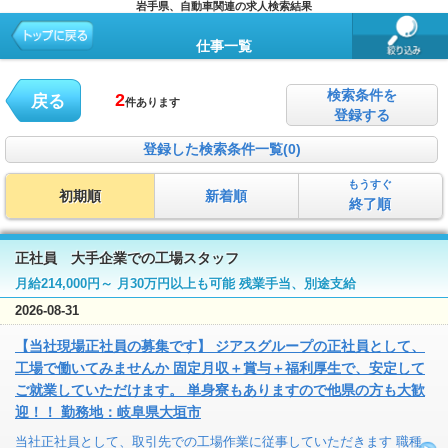
岩手県、自動車関連の求人検索結果
仕事一覧
検索条件を
2
戻る
件あります
登録する
登録した検索条件一覧(0)
もうすぐ
初期順
新着順
終了順
正社員 大手企業での工場スタッフ
月給214,000円～ 月30万円以上も可能 残業手当、別途支給
2026-08-31
【当社現場正社員の募集です】 ジアスグループの正社員として、
工場で働いてみませんか 固定月収＋賞与＋福利厚生で、安定して
ご就業していただけます。 単身寮もありますので他県の方も大歓
迎！！ 勤務地：岐阜県大垣市
当社正社員として、取引先での工場作業に従事していただきます 職種