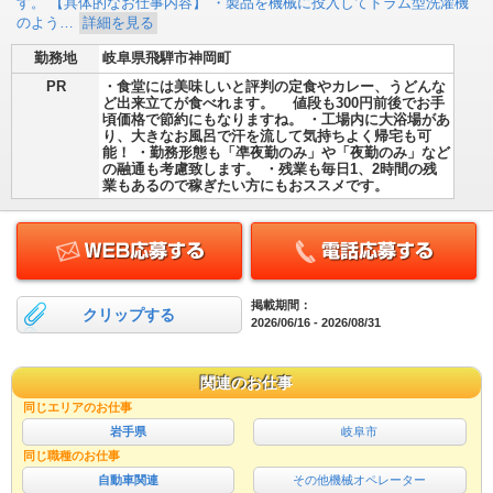
す。 【具体的なお仕事内容】 ・製品を機械に投入してドラム型洗濯機
のよう…
詳細を見る
勤務地
岐阜県飛騨市神岡町
PR
・食堂には美味しいと評判の定食やカレー、うどんな
ど出来立てが食べれます。 値段も300円前後でお手
頃価格で節約にもなりますね。 ・工場内に大浴場があ
り、大きなお風呂で汗を流して気持ちよく帰宅も可
能！ ・勤務形態も「凖夜勤のみ」や「夜勤のみ」など
の融通も考慮致します。 ・残業も毎日1、2時間の残
業もあるので稼ぎたい方にもおススメです。
掲載期間：
クリップする
2026/06/16 - 2026/08/31
関連のお仕事
同じエリアのお仕事
岩手県
岐阜市
同じ職種のお仕事
自動車関連
その他機械オペレーター